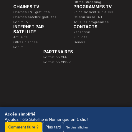
Offres Streaming
CHAINES TV
PROGRAMMES TV
Chaînes TNT gratuites
En ce moment sur la TNT
Chaînes satellite gratuites
Ce soir sur la TNT
Forum TV
Tous les programmes
INTERNET PAR
CONTACTS
SATELLITE
Rédaction
Actualité
Publicité
Offres d'accès
Général
Forum
PARTENAIRES
Formation CEH
Formation CISSP
© 1989-2026 Télé Satellite et Numérique.
Accès simplifié
Ajoutez Télé Satellite & Numérique en 1 clic !
Comment faire ?
Plus tard
Ne plus afficher