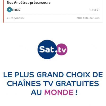
Nos Ancêtres précurseurs
kiki37
il y a 2 j
K
25 réponses
190 436 lectures