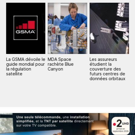
La GSMA dévoile le
MDA Space
Les assureurs
S
guide mondial pour
rachète Blue
étudient la
A
la régulation
Canyon
couverture des
e
satellite
futurs centres de
q
données orbitaux
m
s