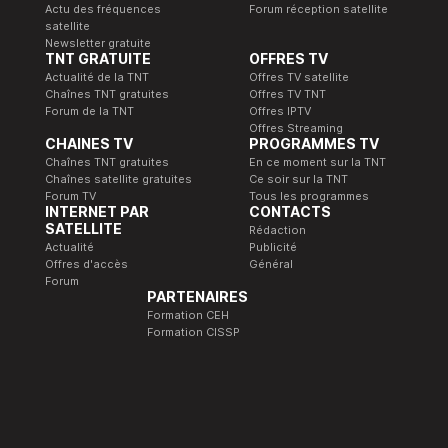
Actu des fréquences
Forum réception satellite
satellite
Newsletter gratuite
TNT GRATUITE
OFFRES TV
Actualité de la TNT
Offres TV satellite
Chaînes TNT gratuites
Offres TV TNT
Forum de la TNT
Offres IPTV
Offres Streaming
CHAINES TV
PROGRAMMES TV
Chaînes TNT gratuites
En ce moment sur la TNT
Chaînes satellite gratuites
Ce soir sur la TNT
Forum TV
Tous les programmes
INTERNET PAR
CONTACTS
SATELLITE
Rédaction
Actualité
Publicité
Offres d'accès
Général
Forum
PARTENAIRES
Formation CEH
Formation CISSP