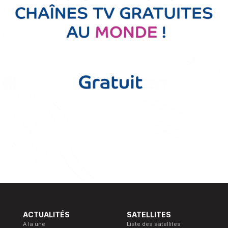
ACTUALITÉS
SATELLITES
A la une
Liste des satellites