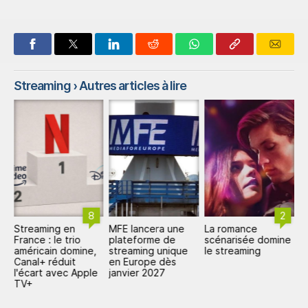
Streaming
› Autres articles à lire
8
2
Streaming en
MFE lancera une
La romance
L
t
France : le trio
plateforme de
scénarisée domine
d
américain domine,
streaming unique
le streaming
f
en
Canal+ réduit
en Europe dès
p
l'écart avec Apple
janvier 2027
É
TV+