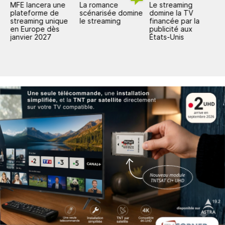
MFE lancera une
La romance
Le streaming
J
plateforme de
scénarisée domine
domine la TV
r
,
streaming unique
le streaming
financée par la
c
en Europe dès
publicité aux
a
e
janvier 2027
États-Unis
C