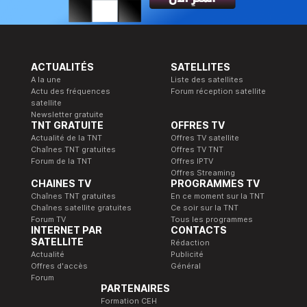
ACTUALITÉS
SATELLITES
A la une
Liste des satellites
Actu des fréquences
Forum réception satellite
satellite
Newsletter gratuite
TNT GRATUITE
OFFRES TV
Actualité de la TNT
Offres TV satellite
Chaînes TNT gratuites
Offres TV TNT
Forum de la TNT
Offres IPTV
Offres Streaming
CHAINES TV
PROGRAMMES TV
Chaînes TNT gratuites
En ce moment sur la TNT
Chaînes satellite gratuites
Ce soir sur la TNT
Forum TV
Tous les programmes
INTERNET PAR
CONTACTS
SATELLITE
Rédaction
Actualité
Publicité
Offres d'accès
Général
Forum
PARTENAIRES
Formation CEH