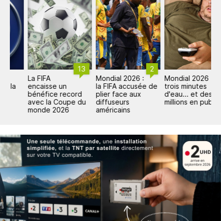
13
2
4
La FIFA
Mondial 2026 :
Mondial 2026 :
C
encaisse un
la FIFA accusée de
trois minutes
F
bénéfice record
plier face aux
d'eau... et des
d
avec la Coupe du
diffuseurs
millions en pub
l
monde 2026
américains
c
s
M