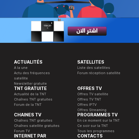
ACTUALITÉS
SATELLITES
A la une
Liste des satellites
Actu des fréquences
Forum réception satellite
satellite
Newsletter gratuite
TNT GRATUITE
OFFRES TV
Actualité de la TNT
Offres TV satellite
Chaînes TNT gratuites
Offres TV TNT
Forum de la TNT
Offres IPTV
Offres Streaming
CHAINES TV
PROGRAMMES TV
Chaînes TNT gratuites
En ce moment sur la TNT
Chaînes satellite gratuites
Ce soir sur la TNT
Forum TV
Tous les programmes
INTERNET PAR
CONTACTS