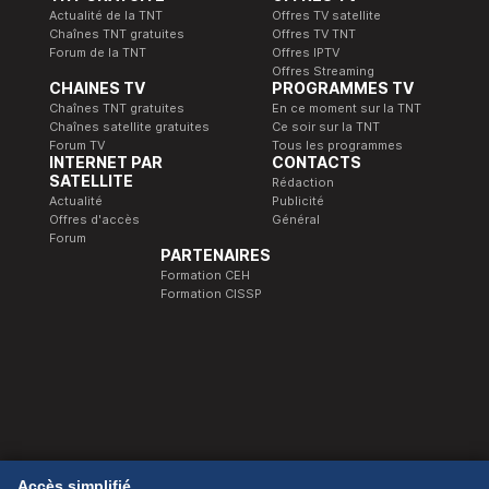
Actualité de la TNT
Offres TV satellite
Chaînes TNT gratuites
Offres TV TNT
Forum de la TNT
Offres IPTV
Offres Streaming
CHAINES TV
PROGRAMMES TV
Chaînes TNT gratuites
En ce moment sur la TNT
Chaînes satellite gratuites
Ce soir sur la TNT
Forum TV
Tous les programmes
INTERNET PAR
CONTACTS
SATELLITE
Rédaction
Actualité
Publicité
Offres d'accès
Général
Forum
PARTENAIRES
Formation CEH
Formation CISSP
© 1989-2026 Télé Satellite et Numérique.
Accès simplifié