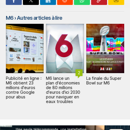
M6
› Autres articles à lire
2
Publicité en ligne :
M6 lance un
La finale du Super
M
M6 obtient 23
plan d'économies
Bowl sur M6
u
n
millions d'euros
de 80 millions
m
contre Google
d'euros d'ici 2030
pour abus
pour naviguer en
eaux troubles