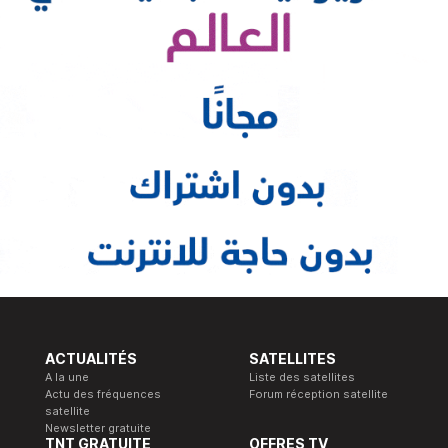
ACTUALITÉS
SATELLITES
A la une
Liste des satellites
Actu des fréquences
Forum réception satellite
satellite
Newsletter gratuite
TNT GRATUITE
OFFRES TV