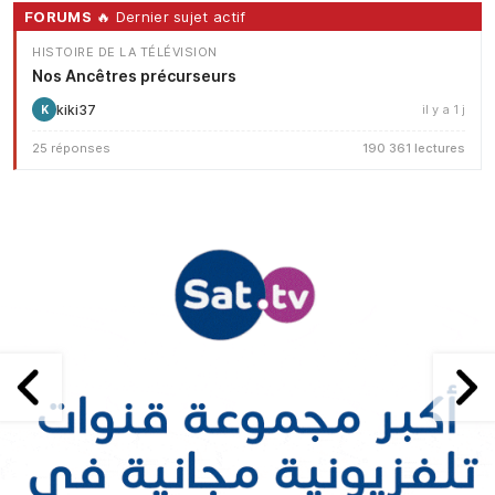
FORUMS
🔥 Dernier sujet actif
HISTOIRE DE LA TÉLÉVISION
Nos Ancêtres précurseurs
kiki37
il y a 1 j
K
25 réponses
190 361 lectures