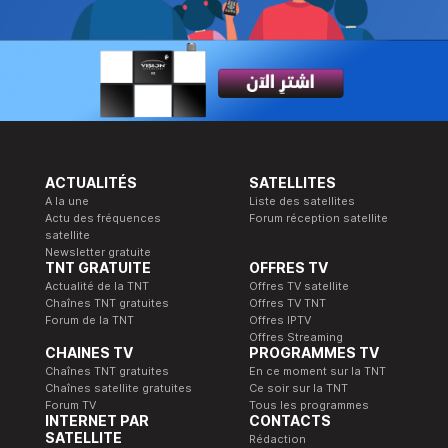
ACTUALITÉS
SATELLITES
A la une
Liste des satellites
Actu des fréquences
Forum réception satellite
satellite
Newsletter gratuite
TNT GRATUITE
OFFRES TV
Actualité de la TNT
Offres TV satellite
Chaînes TNT gratuites
Offres TV TNT
Forum de la TNT
Offres IPTV
Offres Streaming
CHAINES TV
PROGRAMMES TV
Chaînes TNT gratuites
En ce moment sur la TNT
Chaînes satellite gratuites
Ce soir sur la TNT
Forum TV
Tous les programmes
INTERNET PAR
CONTACTS
SATELLITE
Rédaction