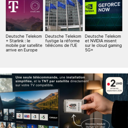
m
Deutsche Telekom
Deutsche Telekom
Deutsche Telekom
I
c
+ Starlink : le
fustige la réforme
et NVIDIA misent
T
mobile par satellite
télécoms de l'UE
sur le cloud gaming
g
arrive en Europe
5G+
N