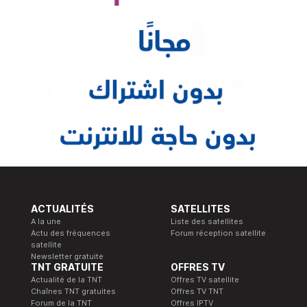
ACTUALITÉS
SATELLITES
A la une
Liste des satellites
Actu des fréquences
Forum réception satellite
satellite
Newsletter gratuite
TNT GRATUITE
OFFRES TV
Actualité de la TNT
Offres TV satellite
Chaînes TNT gratuites
Offres TV TNT
Forum de la TNT
Offres IPTV