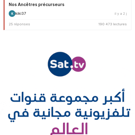
Nos Ancêtres précurseurs
kiki37
il y a 2 j
K
25 réponses
190 473 lectures