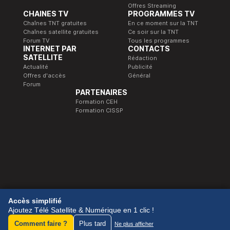
Offres Streaming
CHAINES TV
PROGRAMMES TV
Chaînes TNT gratuites
En ce moment sur la TNT
Chaînes satellite gratuites
Ce soir sur la TNT
Forum TV
Tous les programmes
INTERNET PAR
CONTACTS
SATELLITE
Rédaction
Actualité
Publicité
Offres d'accès
Général
Forum
PARTENAIRES
Formation CEH
Formation CISSP
© 1989-2026 Télé Satellite et Numérique.
Accès simplifié
Ajoutez Télé Satellite & Numérique en 1 clic !
Comment faire ?
Plus tard
Ne plus afficher