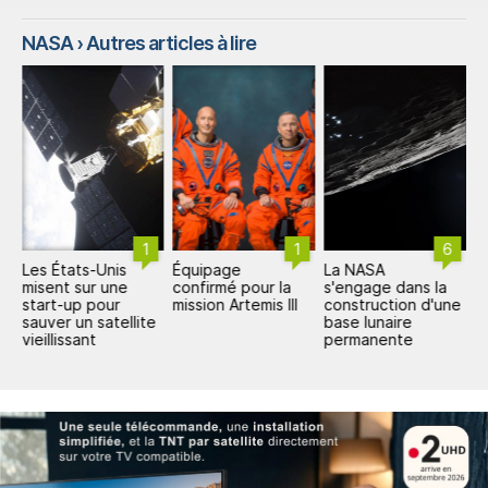
NASA
› Autres articles à lire
1
1
6
Les États-Unis
Équipage
La NASA
L
misent sur une
confirmé pour la
s'engage dans la
6
start-up pour
mission Artemis III
construction d'une
a
sauver un satellite
base lunaire
vieillissant
permanente