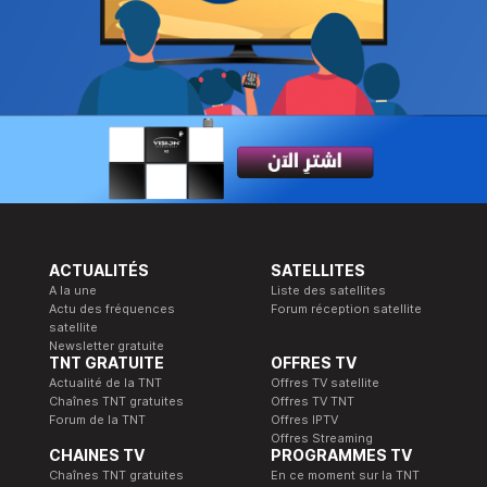
ACTUALITÉS
SATELLITES
A la une
Liste des satellites
Actu des fréquences
Forum réception satellite
satellite
Newsletter gratuite
TNT GRATUITE
OFFRES TV
Actualité de la TNT
Offres TV satellite
Chaînes TNT gratuites
Offres TV TNT
Forum de la TNT
Offres IPTV
Offres Streaming
CHAINES TV
PROGRAMMES TV
Chaînes TNT gratuites
En ce moment sur la TNT