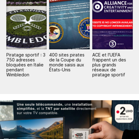
Piratage sportif : 3
400 sites pirates
ACE et l'UEFA
G
:
750 adresses
de la Coupe du
frappent un des
L
es
bloquées en Italie
monde saisis aux
plus grands
l
pendant
États-Unis
réseaux de
l
Wimbledon
piratage sportif