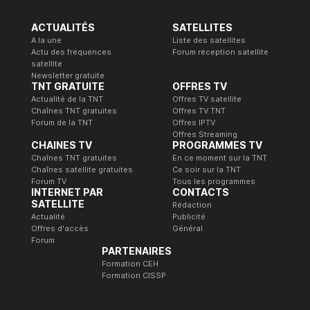
ACTUALITÉS
SATELLITES
A la une
Liste des satellites
Actu des fréquences
Forum réception satellite
satellite
Newsletter gratuite
TNT GRATUITE
OFFRES TV
Actualité de la TNT
Offres TV satellite
Chaînes TNT gratuites
Offres TV TNT
Forum de la TNT
Offres IPTV
Offres Streaming
CHAINES TV
PROGRAMMES TV
Chaînes TNT gratuites
En ce moment sur la TNT
Chaînes satellite gratuites
Ce soir sur la TNT
Forum TV
Tous les programmes
INTERNET PAR
CONTACTS
SATELLITE
Rédaction
Actualité
Publicité
Offres d'accès
Général
Forum
PARTENAIRES
Formation CEH
Formation CISSP