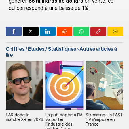
générer
85 milliards de dollars
en vente, ce
qui correspond à une baisse de 1%.
Chiffres / Etudes / Statistiques
› Autres articles à
lire
L'AR dope le
La pub dopée à l'IA
Streaming : la FAST
P
marché XR en 2026
va porter
TV s'impose en
mi
l'industrie des
France
d
médias à des
d