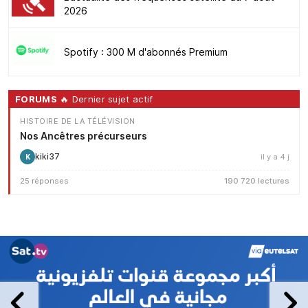
2026
Spotify : 300 M d'abonnés Premium
FORUMS
🔥 Dernier sujet actif
HISTOIRE DE LA TÉLÉVISION
Nos Ancêtres précurseurs
kiki37
il y a 4 j
K
25 réponses
190 720 lectures