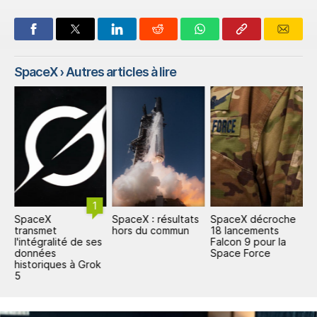
SpaceX
› Autres articles à lire
1
SpaceX
SpaceX : résultats
SpaceX décroche
S
ar
transmet
hors du commun
18 lancements
1
l'intégralité de ses
Falcon 9 pour la
d
données
Space Force
historiques à Grok
5