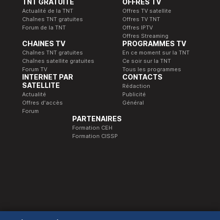
TNT GRATUITE
OFFRES TV
Actualité de la TNT
Offres TV satellite
Chaînes TNT gratuites
Offres TV TNT
Forum de la TNT
Offres IPTV
Offres Streaming
CHAINES TV
PROGRAMMES TV
Chaînes TNT gratuites
En ce moment sur la TNT
Chaînes satellite gratuites
Ce soir sur la TNT
Forum TV
Tous les programmes
INTERNET PAR
CONTACTS
SATELLITE
Rédaction
Actualité
Publicité
Offres d'accès
Général
Forum
PARTENAIRES
Formation CEH
Formation CISSP
© 1989-2026 Télé Satellite et Numérique.