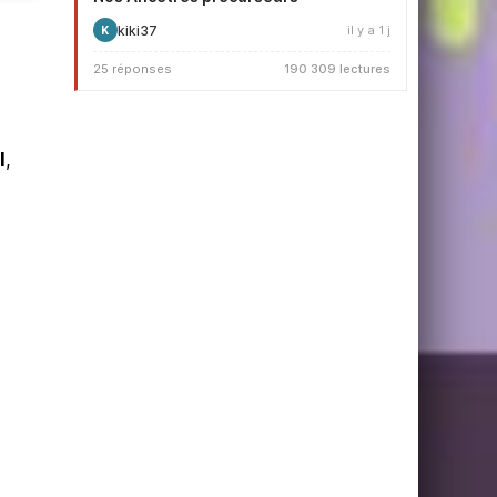
kiki37
il y a 1 j
K
25 réponses
190 309 lectures
I
,
,