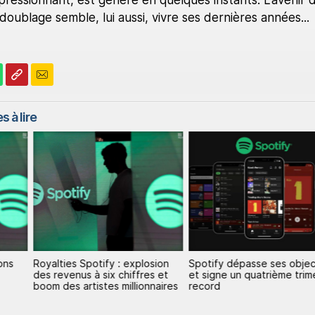
mpressionnant, est généré en quelques instants. L'avenir 
doublage semble, lui aussi, vivre ses dernières années...
s à lire
ons
Royalties Spotify : explosion
Spotify dépasse ses objec
des revenus à six chiffres et
et signe un quatrième trim
boom des artistes millionnaires
record