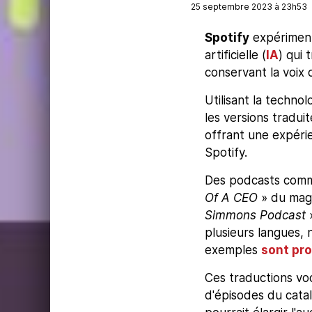
25 septembre 2023 à 23h53
Spotify
expérimente
artificielle (
IA
) qui 
conservant la voix o
Utilisant la techn
les versions traduit
offrant une expérie
Spotify.
Des podcasts com
Of A CEO
» du mag
Simmons Podcast
plusieurs langues, 
exemples
sont pro
Ces traductions vo
d'épisodes du catal