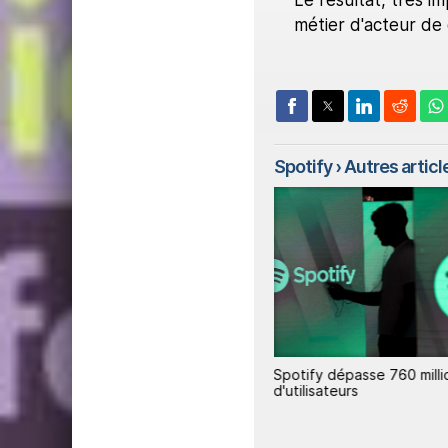
Le résultat, très i
métier d'acteur de 
Spotify
› Autres article
10
Spotify va proposer des billets
Spotify dépasse 760 milli
réservés aux abonnés Premium
d'utilisateurs
pour certains concerts