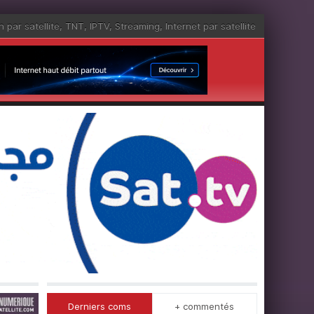
n par satellite
,
TNT
,
IPTV
,
Streaming
,
Internet par satellite
Derniers coms
+ commentés