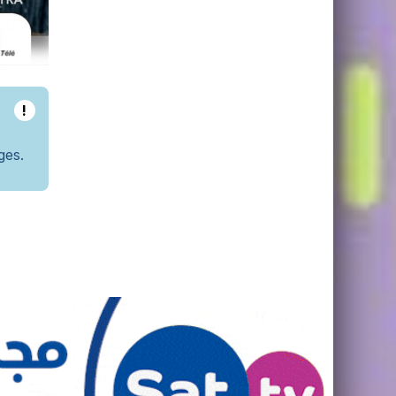
!
ges.