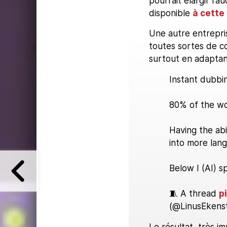
pourrait élargir l'
disponible
à cette
Une autre entrepri
toutes sortes de co
surtout en adaptan
Instant dubbin
80% of the wo
Having the abi
into more lang
Below I (AI) s
🧵 A thread
p
(@LinusEkens