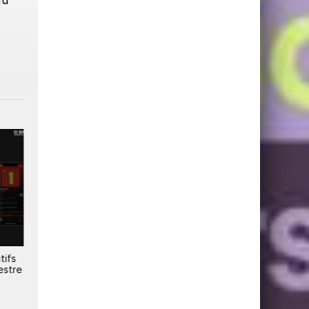
du
tifs
Spotify lance des playlists
Spotify renforce la
estre
pilotées par IA pour
monétisation vidéo
transformer l'écoute musicale