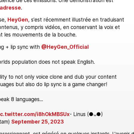
audience de ces émissions. Une démonstration est
 adresse
.
se,
HeyGen
, s'est récemment illustrée en traduisant
ntenus, y compris vidéos, en conservant la voix et
t les mouvements de la bouche.
g + lip sync with
@HeyGen_Official
rlds population does not speak English.
lity to not only voice clone and dub your content
uages but also do lip sync is a game changer!
peak 8 languages...
ic.twitter.com/i8hOkMBSUx
- Linus (●ᴗ●)
tam)
September 25, 2023