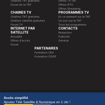
Chaînes TNT gratuites
Offres TV TNT
Forum de la TNT
Offres IPTV
Offres Streaming
CHAINES TV
PROGRAMMES TV
Chaînes TNT gratuites
En ce moment sur la TNT
Chaînes satellite gratuites
Ce soir sur la TNT
Forum TV
Tous les programmes
INTERNET PAR
CONTACTS
SATELLITE
Rédaction
Actualité
Publicité
Offres d'accès
Général
Forum
PARTENAIRES
Formation CEH
Formation CISSP
© 1989-2026 Télé Satellite et Numérique.
Accès simplifié
Ajoutez Télé Satellite & Numérique en 1 clic !