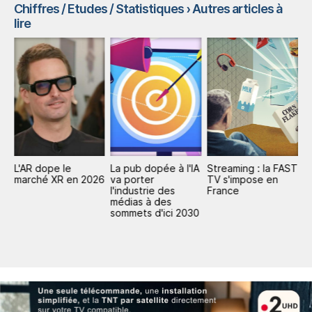
Chiffres / Etudes / Statistiques
› Autres articles à
lire
L'AR dope le
La pub dopée à l'IA
Streaming : la FAST
P
marché XR en 2026
va porter
TV s'impose en
mi
l'industrie des
France
d
médias à des
d
sommets d'ici 2030