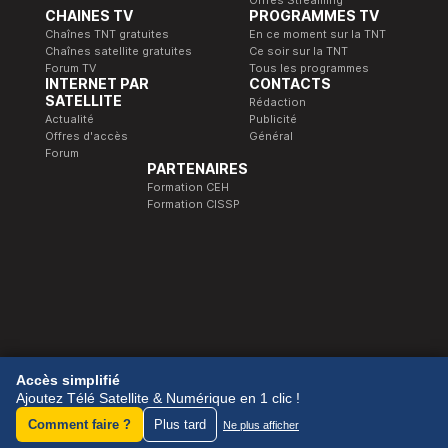
CHAINES TV
PROGRAMMES TV
Chaînes TNT gratuites
En ce moment sur la TNT
Chaînes satellite gratuites
Ce soir sur la TNT
Forum TV
Tous les programmes
INTERNET PAR
CONTACTS
SATELLITE
Rédaction
Actualité
Publicité
Offres d'accès
Général
Forum
PARTENAIRES
Formation CEH
Formation CISSP
© 1989-2026 Télé Satellite et Numérique.
Accès simplifié
Ajoutez Télé Satellite & Numérique en 1 clic !
Comment faire ?
Plus tard
Ne plus afficher