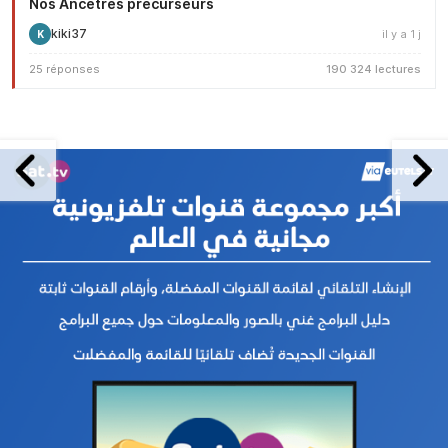
Nos Ancêtres précurseurs
kiki37
il y a 1 j
K
25 réponses
190 324 lectures