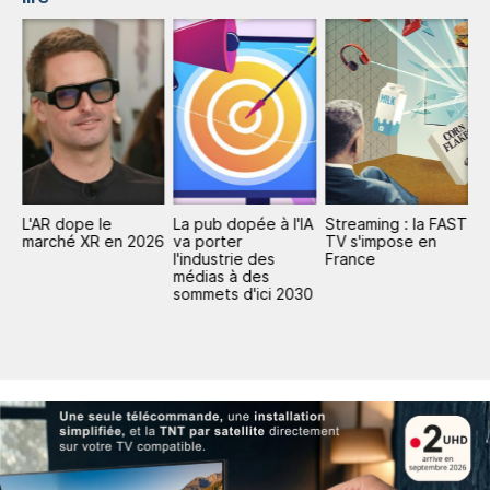
L'AR dope le
La pub dopée à l'IA
Streaming : la FAST
P
marché XR en 2026
va porter
TV s'impose en
mi
l'industrie des
France
d
médias à des
d
sommets d'ici 2030