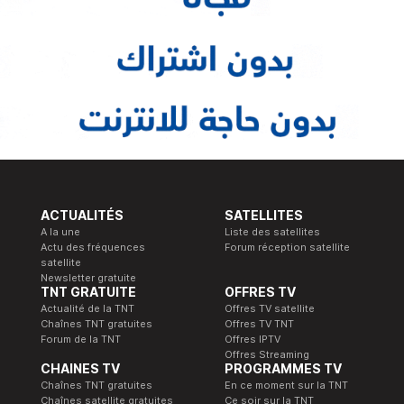
ACTUALITÉS
SATELLITES
A la une
Liste des satellites
Actu des fréquences
Forum réception satellite
satellite
Newsletter gratuite
TNT GRATUITE
OFFRES TV
Actualité de la TNT
Offres TV satellite
Chaînes TNT gratuites
Offres TV TNT
Forum de la TNT
Offres IPTV
Offres Streaming
CHAINES TV
PROGRAMMES TV
Chaînes TNT gratuites
En ce moment sur la TNT
Chaînes satellite gratuites
Ce soir sur la TNT