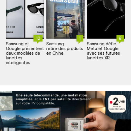
12
1
8
Samsung et
Samsung
Samsung défie
S
Google présentent
retire des produits
Meta et Google
l
deux modèles de
en Chine
avec ses futures
r
lunettes
lunettes XR
t
intelligentes