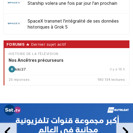
Starship volera une fois par jour l'an prochain
SpaceX transmet l'intégralité de ses données
historiques à Grok 5
FORUMS
🔥 Dernier sujet actif
HISTOIRE DE LA TÉLÉVISION
Nos Ancêtres précurseurs
kiki37
il y a 18 h
K
25 réponses
190 134 lectures