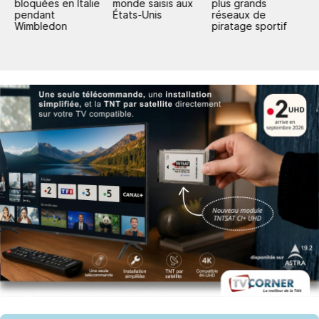
es
bloquées en Italie
monde saisis aux
plus grands
l
pendant
États-Unis
réseaux de
l
Wimbledon
piratage sportif