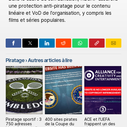
une protection anti-piratage pour le contenu
linéaire et VoD de l'organisation, y compris les
films et séries populaires.
Piratage
› Autres articles à lire
Piratage sportif : 3
400 sites pirates
ACE et l'UEFA
G
:
750 adresses
de la Coupe du
frappent un des
L