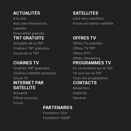
ACTUALITÉS
SATELLITES
A la une
Liste des satellites
Actu des fréquences
Forum réception satellite
satellite
Newsletter gratuite
TNT GRATUITE
OFFRES TV
Actualité de la TNT
Offres TV satellite
Chaînes TNT gratuites
Offres TV TNT
Forum de la TNT
Offres IPTV
Offres Streaming
CHAINES TV
PROGRAMMES TV
Chaînes TNT gratuites
En ce moment sur la TNT
Chaînes satellite gratuites
Ce soir sur la TNT
Forum TV
Tous les programmes
INTERNET PAR
CONTACTS
SATELLITE
Rédaction
Actualité
Publicité
Offres d'accès
Général
Forum
PARTENAIRES
Formation CEH
Formation CISSP