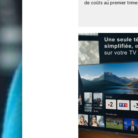
ew
Bros. Discovery
de coûts au premier trime