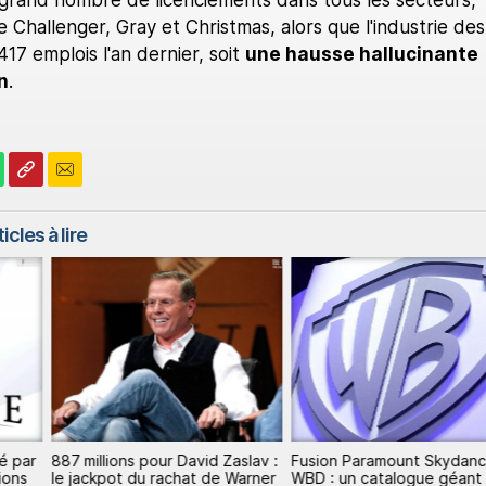
 grand nombre de licenciements dans tous les secteurs,
 Challenger, Gray et Christmas, alors que l'industrie des
17 emplois l'an dernier, soit
une hausse hallucinante
n
.
icles à lire
é par
887 millions pour David Zaslav :
Fusion Paramount Skydan
ions
le jackpot du rachat de Warner
WBD : un catalogue géant