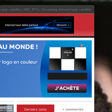
n par satellite
,
TNT
,
IPTV
,
Streaming
,
Internet par satellite
Derniers coms
+ commentés