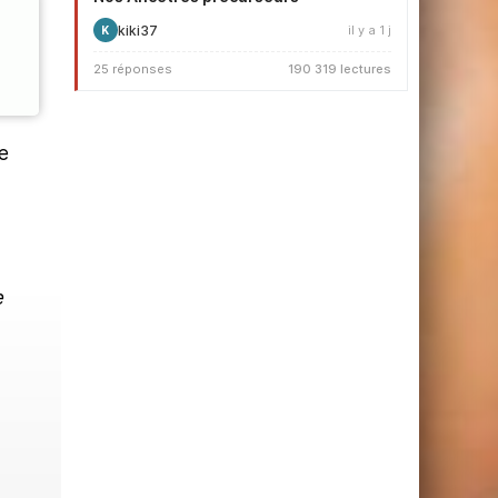
kiki37
il y a 1 j
K
25 réponses
190 319 lectures
e
e