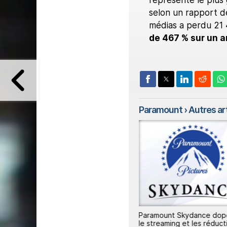
représenté le plus
selon un rapport de
médias a perdu 21 4
de 467 % sur un a
Paramount
› Autres art
Paramount Skydance sollicite
Paramount Skydance dop
ison
l'UE pour le rachat de Warner
le streaming et les réduct