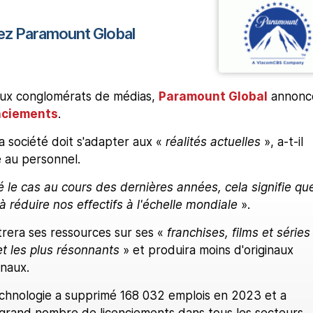
ez Paramount Global
x conglomérats de médias,
Paramount Global
annonc
nciements
.
la société doit s'adapter aux «
réalités actuelles
», a-t-il
e au personnel.
le cas au cours des dernières années, cela signifie qu
 réduire nos effectifs à l'échelle mondiale
».
era ses ressources sur ses «
franchises, films et séries
et les plus résonnants
» et produira moins d'originaux
onaux.
echnologie a supprimé 168 032 emplois en 2023 et a