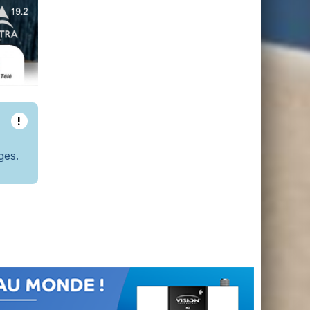
!
ges.