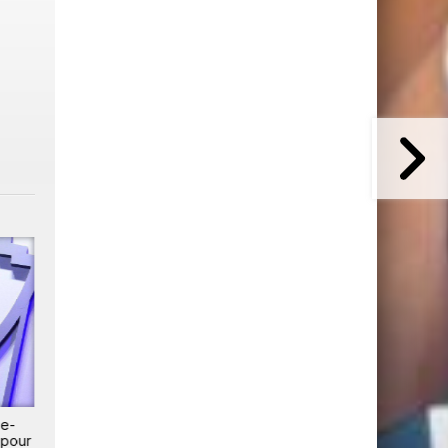
ce-
Paramount Skydance rachète
Paramount ne cède pas !
 pour
Warner Bros. Discovery pour