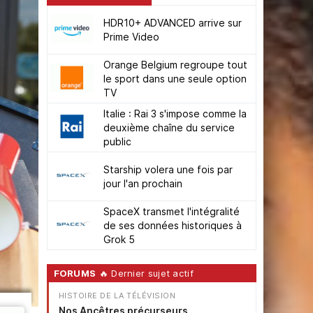
HDR10+ ADVANCED arrive sur
Prime Video
Orange Belgium regroupe tout
le sport dans une seule option
TV
Italie : Rai 3 s'impose comme la
deuxième chaîne du service
public
Starship volera une fois par
jour l'an prochain
SpaceX transmet l'intégralité
de ses données historiques à
Grok 5
FORUMS
🔥 Dernier sujet actif
HISTOIRE DE LA TÉLÉVISION
Nos Ancêtres précurseurs