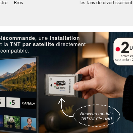
stre
Bros
les fans de divertissement