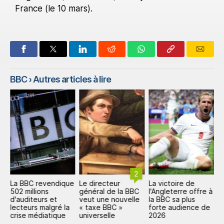
France (le 10 mars).
BBC
› Autres articles à lire
2
La BBC revendique
Le directeur
La victoire de
C
502 millions
général de la BBC
l'Angleterre offre à
m
d'auditeurs et
veut une nouvelle
la BBC sa plus
2
lecteurs malgré la
« taxe BBC »
forte audience de
m
crise médiatique
universelle
2026
p
r