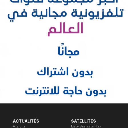
ACTUALITÉS
SATELLITES
A la une
Liste des satellites