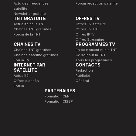
Actu des fréquences
Forum réception satellite
satellite
Newsletter gratuite
TNT GRATUITE
OFFRES TV
Actualité de la TNT
Offres TV satellite
Chaînes TNT gratuites
Offres TV TNT
Forum de la TNT
Offres IPTV
Offres Streaming
CHAINES TV
PROGRAMMES TV
Chaînes TNT gratuites
En ce moment sur la TNT
Chaînes satellite gratuites
Ce soir sur la TNT
Forum TV
Tous les programmes
INTERNET PAR
CONTACTS
SATELLITE
Rédaction
Actualité
Publicité
Offres d'accès
Général
Forum
PARTENAIRES
Formation CEH
Formation CISSP