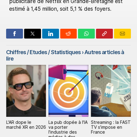
publicitaire de Netflix en Grande-Bretagne est
estimé à 1,45 million, soit 5,1 % des foyers.
Chiffres / Etudes / Statistiques
› Autres articles à
lire
L'AR dope le
La pub dopée à l'IA
Streaming : la FAST
P
marché XR en 2026
va porter
TV s'impose en
mi
l'industrie des
France
d
médias à des
d