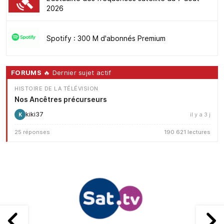
2026
Spotify : 300 M d'abonnés Premium
FORUMS
🔥 Dernier sujet actif
HISTOIRE DE LA TÉLÉVISION
Nos Ancêtres précurseurs
kiki37
il y a 3 j
K
25 réponses
190 621 lectures