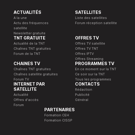
ACTUALITÉS
SATELLITES
A la une
Liste des satellites
Actu des fréquences
Forum réception satellite
satellite
Newsletter gratuite
TNT GRATUITE
OFFRES TV
Actualité de la TNT
Offres TV satellite
Chaînes TNT gratuites
Offres TV TNT
Forum de la TNT
Offres IPTV
Offres Streaming
CHAINES TV
PROGRAMMES TV
Chaînes TNT gratuites
En ce moment sur la TNT
Chaînes satellite gratuites
Ce soir sur la TNT
Forum TV
Tous les programmes
INTERNET PAR
CONTACTS
SATELLITE
Rédaction
Actualité
Publicité
Offres d'accès
Général
Forum
PARTENAIRES
Formation CEH
Formation CISSP