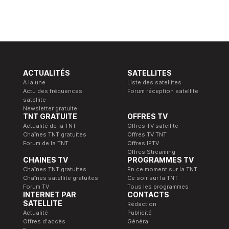
ACTUALITÉS
SATELLITES
A la une
Liste des satellites
Actu des fréquences
Forum réception satellite
satellite
Newsletter gratuite
TNT GRATUITE
OFFRES TV
Actualité de la TNT
Offres TV satellite
Chaînes TNT gratuites
Offres TV TNT
Forum de la TNT
Offres IPTV
Offres Streaming
CHAINES TV
PROGRAMMES TV
Chaînes TNT gratuites
En ce moment sur la TNT
Chaînes satellite gratuites
Ce soir sur la TNT
Forum TV
Tous les programmes
INTERNET PAR
CONTACTS
SATELLITE
Rédaction
Actualité
Publicité
Offres d'accès
Général