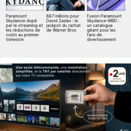
Paramount
887 millions pour
Fusion Paramount
P
e
Skydance dopé
David Zaslav : le
Skydance-WBD :
S
t
par le streaming et
jackpot du rachat
un catalogue
W
les réductions de
de Warner Bros
géant pour les
D
coûts au premier
fans de
m
trimestre
divertissement