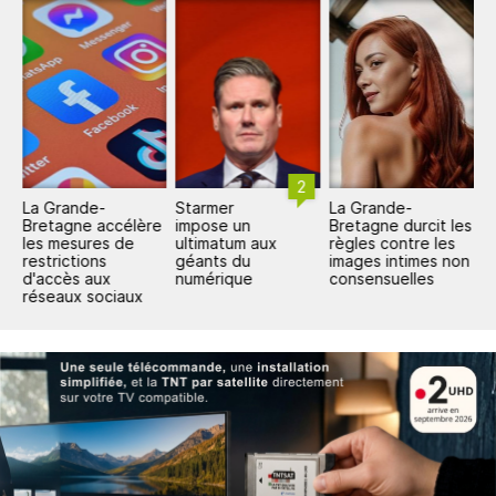
2
La Grande-
Starmer
La Grande-
S
Bretagne accélère
impose un
Bretagne durcit les
b
les mesures de
ultimatum aux
règles contre les
d
restrictions
géants du
images intimes non
d'accès aux
numérique
consensuelles
réseaux sociaux