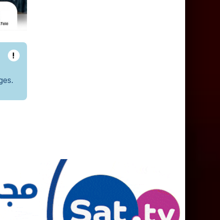
!
ges.