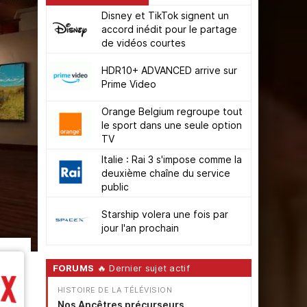
Disney et TikTok signent un
accord inédit pour le partage
de vidéos courtes
HDR10+ ADVANCED arrive sur
Prime Video
Orange Belgium regroupe tout
le sport dans une seule option
TV
Italie : Rai 3 s'impose comme la
deuxième chaîne du service
public
Starship volera une fois par
jour l'an prochain
FORUMS
🔥 Dernier sujet actif
HISTOIRE DE LA TÉLÉVISION
Nos Ancêtres précurseurs