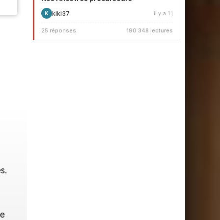
kiki37
il y a 1 j
K
25 réponses
190 348 lectures
s.
ne