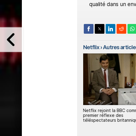
qualité dans un en
Netflix
› Autres articles
e,
Netflix propose un portrait
Netflix rejoint la BBC co
inédit du coach le plus
premier réflexe des
controversé et titré du football
téléspectateurs britanni
moderne