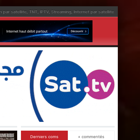
n par satellite
,
TNT
,
IPTV
,
Streaming
,
Internet par satellite
Derniers coms
+ commentés