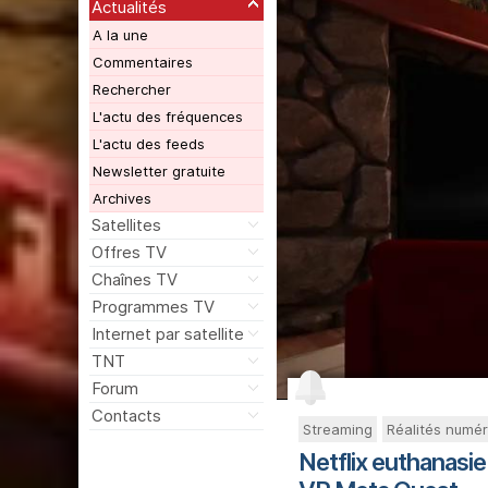
Actualités
A la une
Commentaires
Rechercher
L'actu des fréquences
L'actu des feeds
Newsletter gratuite
Archives
Satellites
Offres TV
Chaînes TV
Programmes TV
Internet par satellite
TNT
Forum
Contacts
Streaming
Réalités numér
Netflix euthanasie