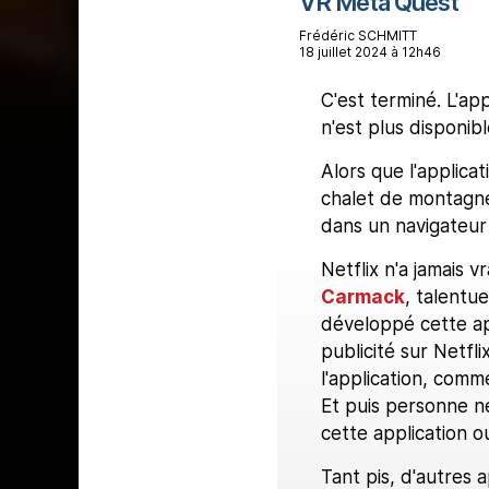
VR Meta Quest
Frédéric SCHMITT
18 juillet 2024 à 12h46
C'est terminé. L'ap
n'est plus disponib
Alors que l'applica
chalet de montagne, 
dans un navigateur
Netflix n'a jamais v
Carmack
, talentu
développé cette appl
publicité sur Netfl
l'application, comm
Et puis personne n
cette application ou
Tant pis, d'autres