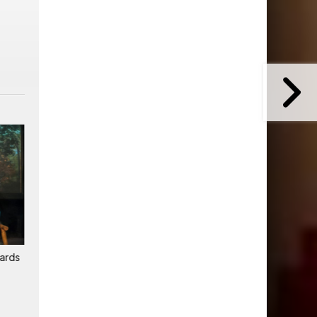
2
iards
Netflix explore le direct et
Succès total pour TF1 sur
les bundles pour enrayer le
Netflix
déclin de l'engagement