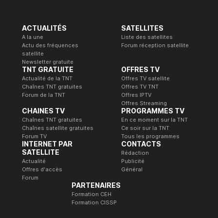
ACTUALITÉS
SATELLITES
A la une
Liste des satellites
Actu des fréquences
Forum réception satellite
satellite
Newsletter gratuite
TNT GRATUITE
OFFRES TV
Actualité de la TNT
Offres TV satellite
Chaînes TNT gratuites
Offres TV TNT
Forum de la TNT
Offres IPTV
Offres Streaming
CHAINES TV
PROGRAMMES TV
Chaînes TNT gratuites
En ce moment sur la TNT
Chaînes satellite gratuites
Ce soir sur la TNT
Forum TV
Tous les programmes
INTERNET PAR
CONTACTS
SATELLITE
Rédaction
Actualité
Publicité
Offres d'accès
Général
Forum
PARTENAIRES
Formation CEH
Formation CISSP