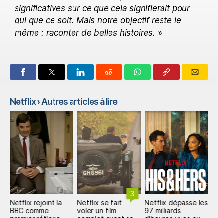
significatives sur ce que cela signifierait pour
qui que ce soit. Mais notre objectif reste le
même : raconter de belles histoires.
»
Netflix
› Autres articles à lire
3
un
Netflix rejoint la
Netflix se fait
Netflix dépasse les
N
BBC comme
voler un film
97 milliards
e