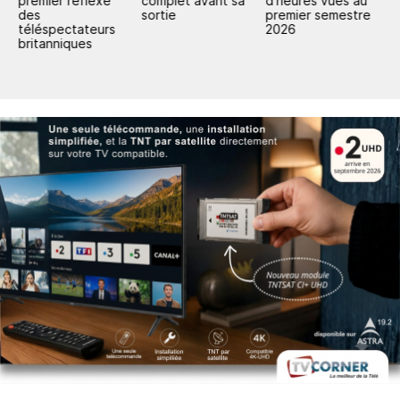
premier réflexe
complet avant sa
d'heures vues au
e
des
sortie
premier semestre
e
téléspectateurs
2026
d
britanniques