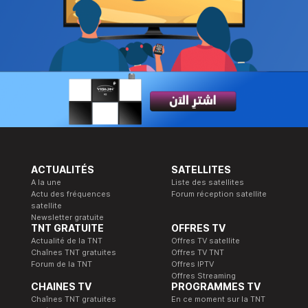
ACTUALITÉS
SATELLITES
A la une
Liste des satellites
Actu des fréquences
Forum réception satellite
satellite
Newsletter gratuite
TNT GRATUITE
OFFRES TV
Actualité de la TNT
Offres TV satellite
Chaînes TNT gratuites
Offres TV TNT
Forum de la TNT
Offres IPTV
Offres Streaming
CHAINES TV
PROGRAMMES TV
Chaînes TNT gratuites
En ce moment sur la TNT