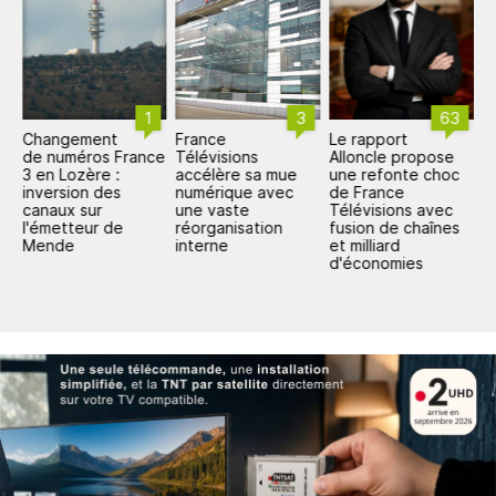
1
3
63
Changement
France
Le rapport
P
de numéros France
Télévisions
Alloncle propose
T
re
3 en Lozère :
accélère sa mue
une refonte choc
e
:
inversion des
numérique avec
de France
canaux sur
une vaste
Télévisions avec
s
l'émetteur de
réorganisation
fusion de chaînes
e
Mende
interne
et milliard
d'économies