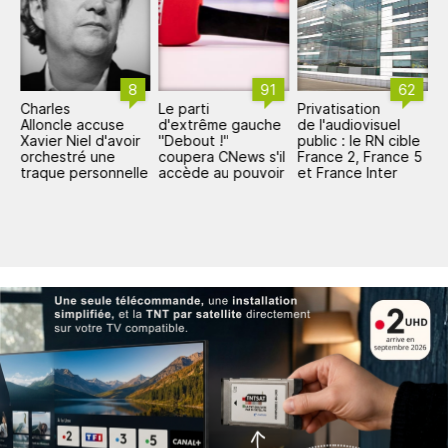
8
91
62
Charles
Le parti
Privatisation
C
Alloncle accuse
d'extrême gauche
de l'audiovisuel
A
Xavier Niel d'avoir
"Debout !"
public : le RN cible
p
il
orchestré une
coupera CNews s'il
France 2, France 5
p
traque personnelle
accède au pouvoir
et France Inter
c
d
l