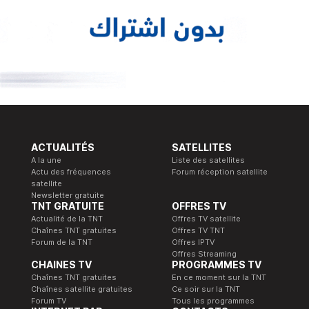
ACTUALITÉS
SATELLITES
A la une
Liste des satellites
Actu des fréquences
Forum réception satellite
satellite
Newsletter gratuite
TNT GRATUITE
OFFRES TV
Actualité de la TNT
Offres TV satellite
Chaînes TNT gratuites
Offres TV TNT
Forum de la TNT
Offres IPTV
Offres Streaming
CHAINES TV
PROGRAMMES TV
Chaînes TNT gratuites
En ce moment sur la TNT
Chaînes satellite gratuites
Ce soir sur la TNT
Forum TV
Tous les programmes