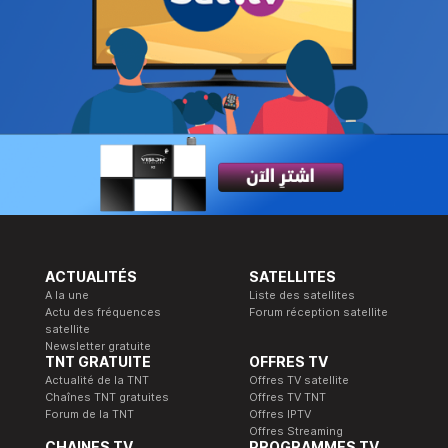
ACTUALITÉS
SATELLITES
A la une
Liste des satellites
Actu des fréquences
Forum réception satellite
satellite
Newsletter gratuite
TNT GRATUITE
OFFRES TV
Actualité de la TNT
Offres TV satellite
Chaînes TNT gratuites
Offres TV TNT
Forum de la TNT
Offres IPTV
Offres Streaming
CHAINES TV
PROGRAMMES TV