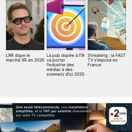
L'AR dope le
La pub dopée à l'IA
Streaming : la FAST
P
marché XR en 2026
va porter
TV s'impose en
mi
l'industrie des
France
d
médias à des
d
sommets d'ici 2030