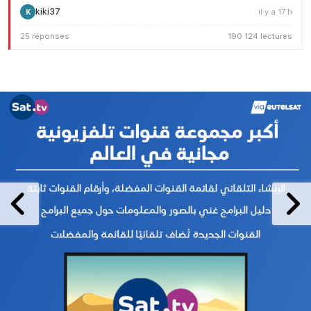
kiki37
il y a 17 h
K
25 réponses
190 124 lectures