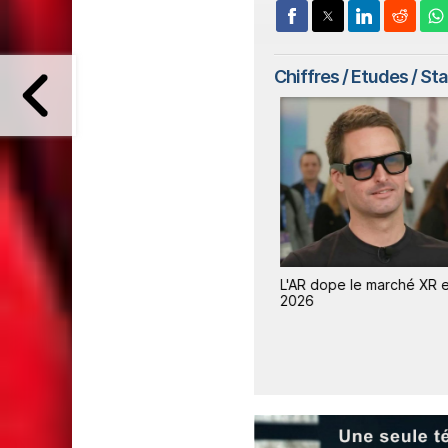
Chiffres / Etudes / St
en
Le marché des smartphones
L'AR dope le marché XR e
lution
s'effondre, Apple résiste et
2026
gagne des parts