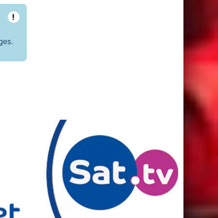
!
ges.