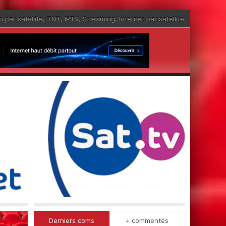
n par satellite
,
TNT
,
IPTV
,
Streaming
,
Internet par satellite
Derniers coms
+ commentés