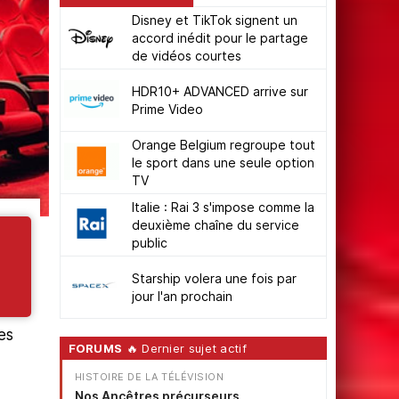
Disney et TikTok signent un
accord inédit pour le partage
de vidéos courtes
HDR10+ ADVANCED arrive sur
Prime Video
Orange Belgium regroupe tout
le sport dans une seule option
TV
Italie : Rai 3 s'impose comme la
deuxième chaîne du service
public
Starship volera une fois par
jour l'an prochain
es
FORUMS
🔥 Dernier sujet actif
HISTOIRE DE LA TÉLÉVISION
Nos Ancêtres précurseurs