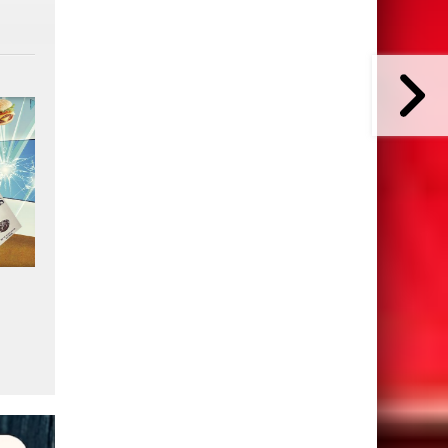
4
Plus de 3 milliards
L'IA et le mobile rebattent 
d'abonnements 5G dans le
cartes du web mondial
monde