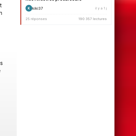
t
kiki37
il y a 1 j
K
n
25 réponses
190 357 lectures
es
e