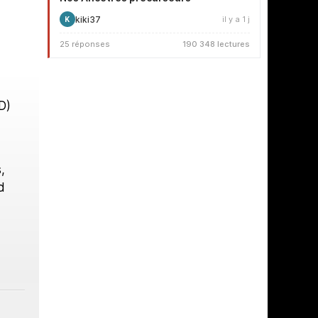
kiki37
il y a 1 j
K
25 réponses
190 348 lectures
D)
,
d