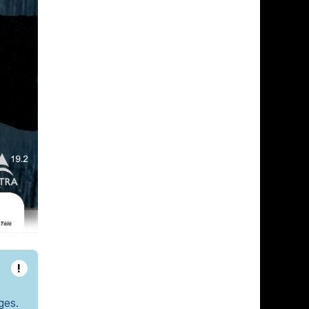
!
ges.