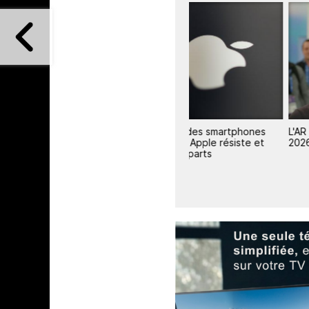
en
Le marché des smartphones
L'AR dope le marché XR e
lution
s'effondre, Apple résiste et
2026
gagne des parts