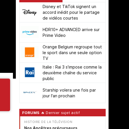
Disney et TikTok signent un
accord inédit pour le partage
de vidéos courtes
HDR10+ ADVANCED arrive sur
Prime Video
Orange Belgium regroupe tout
le sport dans une seule option
TV
Italie : Rai 3 s'impose comme la
deuxième chaîne du service
public
Starship volera une fois par
jour l'an prochain
FORUMS
🔥 Dernier sujet actif
HISTOIRE DE LA TÉLÉVISION
Nos Ancêtres précurseurs