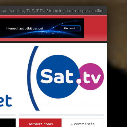
n par satellite
,
TNT
,
IPTV
,
Streaming
,
Internet par satellite
Derniers coms
+ commentés