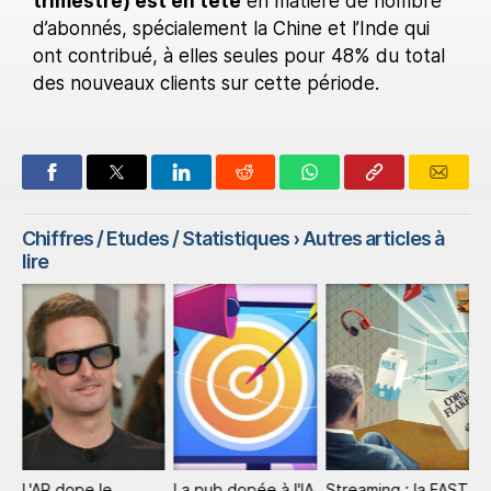
trimestre) est en tête
en matière de nombre
d’abonnés, spécialement la Chine et l’Inde qui
ont contribué, à elles seules pour 48% du total
des nouveaux clients sur cette période.
Chiffres / Etudes / Statistiques
› Autres articles à
lire
L'AR dope le
La pub dopée à l'IA
Streaming : la FAST
P