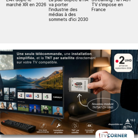
marché XR en 2026
va porter
TV s'impose en
mi
l'industrie des
France
d
médias à des
d
sommets d'ici 2030