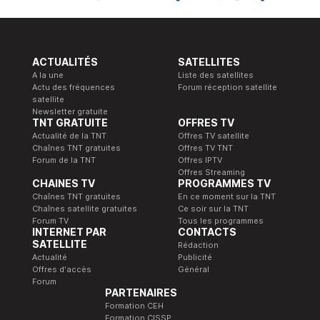
ACTUALITÉS
SATELLITES
A la une
Liste des satellites
Actu des fréquences
Forum réception satellite
satellite
Newsletter gratuite
TNT GRATUITE
OFFRES TV
Actualité de la TNT
Offres TV satellite
Chaînes TNT gratuites
Offres TV TNT
Forum de la TNT
Offres IPTV
Offres Streaming
CHAINES TV
PROGRAMMES TV
Chaînes TNT gratuites
En ce moment sur la TNT
Chaînes satellite gratuites
Ce soir sur la TNT
Forum TV
Tous les programmes
INTERNET PAR
CONTACTS
SATELLITE
Rédaction
Actualité
Publicité
Offres d'accès
Général
Forum
PARTENAIRES
Formation CEH
Formation CISSP