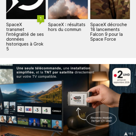
1
SpaceX
SpaceX : résultats
SpaceX décroche
S
ar
transmet
hors du commun
18 lancements
1
l'intégralité de ses
Falcon 9 pour la
d
données
Space Force
historiques à Grok
5