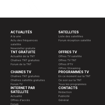
ACTUALITÉS
SATELLITES
A la une
Liste des satellites
Actu des fréquences
Forum réception satellite
satellite
Newsletter gratuite
TNT GRATUITE
OFFRES TV
Actualité de la TNT
Offres TV satellite
Chaînes TNT gratuites
Offres TV TNT
Forum de la TNT
Offres IPTV
Offres Streaming
CHAINES TV
PROGRAMMES TV
Chaînes TNT gratuites
En ce moment sur la TNT
Chaînes satellite gratuites
Ce soir sur la TNT
Forum TV
Tous les programmes
INTERNET PAR
CONTACTS
SATELLITE
Rédaction
Actualité
Publicité
Offres d'accès
Général
Forum