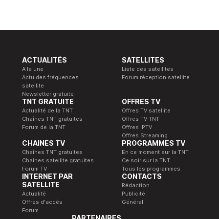
ACTUALITÉS
SATELLITES
A la une
Liste des satellites
Actu des fréquences
Forum réception satellite
satellite
Newsletter gratuite
TNT GRATUITE
OFFRES TV
Actualité de la TNT
Offres TV satellite
Chaînes TNT gratuites
Offres TV TNT
Forum de la TNT
Offres IPTV
Offres Streaming
CHAINES TV
PROGRAMMES TV
Chaînes TNT gratuites
En ce moment sur la TNT
Chaînes satellite gratuites
Ce soir sur la TNT
Forum TV
Tous les programmes
INTERNET PAR
CONTACTS
SATELLITE
Rédaction
Actualité
Publicité
Offres d'accès
Général
Forum
PARTENAIRES