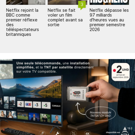
3
un
Netflix rejoint la
Netflix se fait
Netflix dépasse les
N
BBC comme
voler un film
97 milliards
e
premier réflexe
complet avant sa
d'heures vues au
e
des
sortie
premier semestre
e
téléspectateurs
2026
d
britanniques