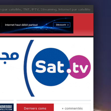
n par satellite
,
TNT
,
IPTV
,
Streaming
,
Internet par satellite
Derniers coms
+ commentés