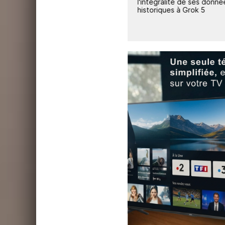
our la
par jour l'an prochain
l'intégralité de ses donné
historiques à Grok 5