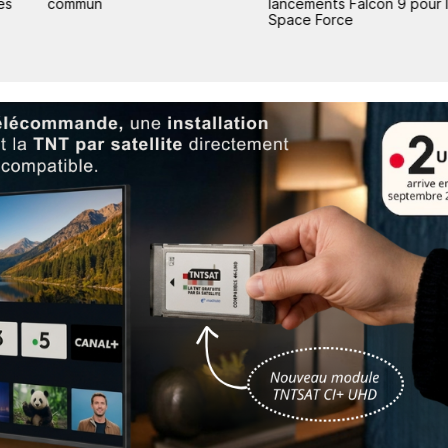
es
commun
lancements Falcon 9 pour 
Space Force