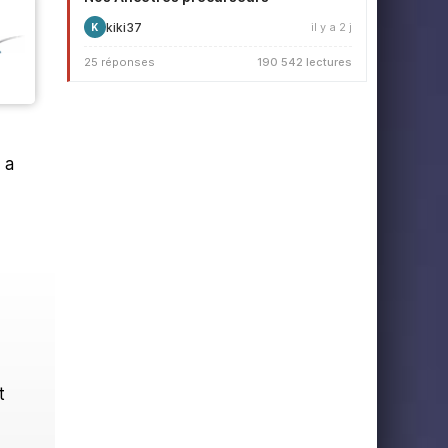
kiki37
il y a 2 j
K
25 réponses
190 542 lectures
a
t