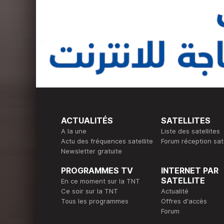
ACTUALITÉS
SATELLITES
A la une
Liste des satellites
Actu des fréquences satellite
Forum réception sate
Newsletter gratuite
PROGRAMMES TV
INTERNET PAR
SATELLITE
En ce moment sur la TNT
Ce soir sur la TNT
Actualité
Tous les programmes
Offres d'accès
Forum