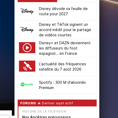
Disney dévoile sa feuille de
route pour 2027
Disney et TikTok signent un
accord inédit pour le partage
de vidéos courtes
Disney+ et DAZN deviennent
les diffuseurs du foot
espagnol... en France
L'actualité des fréquences
satellite du 7 août 2026
Spotify : 300 M d'abonnés
Premium
FORUMS
🔥 Dernier sujet actif
HISTOIRE DE LA TÉLÉVISION
Nos Ancêtres précurseurs