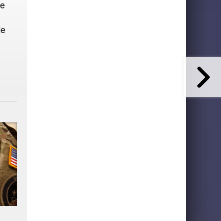
re
le
Starship vol d'essai 13 : essai
SpaceX : nouveau data ce