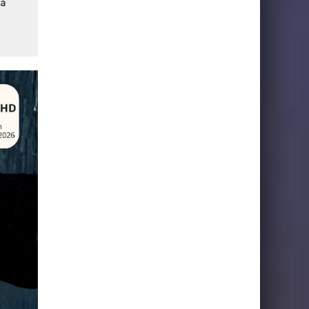
la
reporté de 24 heures
en projet