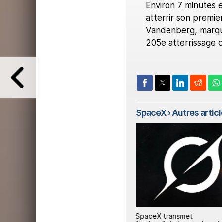
Environ 7 minutes e
atterrir son premie
Vandenberg, marqua
205e atterrissage c
SpaceX
› Autres article
3
1
Starship volera une fois
SpaceX transmet