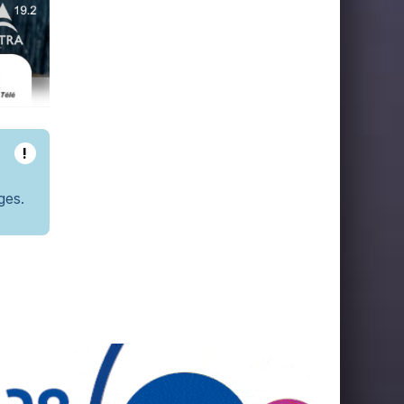
!
ges.