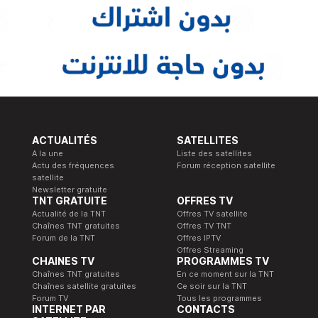
ACTUALITÉS
SATELLITES
A la une
Liste des satellites
Actu des fréquences
Forum réception satellite
satellite
Newsletter gratuite
TNT GRATUITE
OFFRES TV
Actualité de la TNT
Offres TV satellite
Chaînes TNT gratuites
Offres TV TNT
Forum de la TNT
Offres IPTV
Offres Streaming
CHAINES TV
PROGRAMMES TV
Chaînes TNT gratuites
En ce moment sur la TNT
Chaînes satellite gratuites
Ce soir sur la TNT
Forum TV
Tous les programmes
INTERNET PAR
CONTACTS