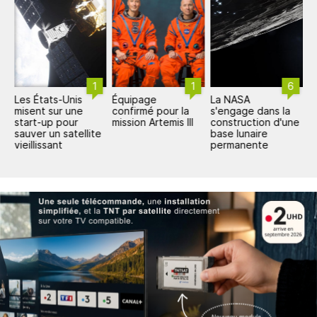
1
1
6
Les États-Unis
Équipage
La NASA
L
misent sur une
confirmé pour la
s'engage dans la
6
start-up pour
mission Artemis III
construction d'une
a
sauver un satellite
base lunaire
vieillissant
permanente