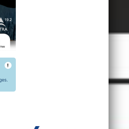
!
ges.