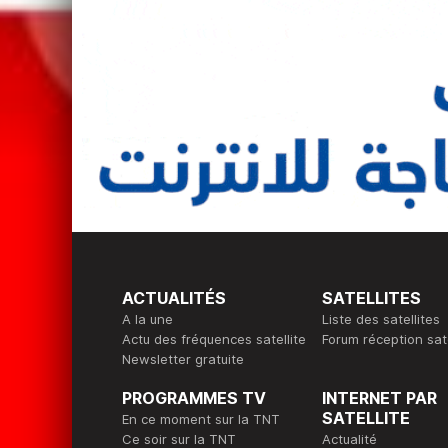
ACTUALITÉS
SATELLITES
A la une
Liste des satellites
Actu des fréquences satellite
Forum réception sate
Newsletter gratuite
PROGRAMMES TV
INTERNET PAR
SATELLITE
En ce moment sur la TNT
Ce soir sur la TNT
Actualité