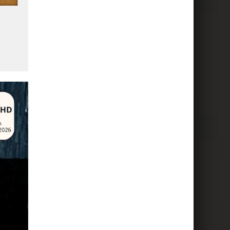
4
Plus de 3 milliards
L'IA et le mobile rebattent 
d'abonnements 5G dans le
cartes du web mondial
monde