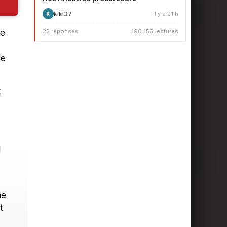
kiki37
il y a 21 h
K
de
25 réponses
190 156 lectures
le
k
l
me
t