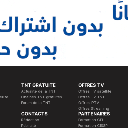
TNT GRATUITE
OFFRES TV
Actualité de la TNT
Offres TV satellite
llite
Chaînes TNT gratuites
Offres TV TNT
Forum de la TNT
Offres IPTV
Offres Streaming
CONTACTS
PARTENAIRES
Rédaction
Formation CEH
Publicité
Formation CISSP