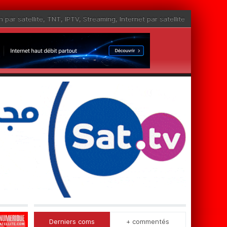
n par satellite
,
TNT
,
IPTV
,
Streaming
,
Internet par satellite
Derniers coms
+ commentés