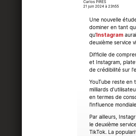
Carlos PIRES
21 juin 2024 à 23h55
Une nouvelle étude
dominer en tant que
qu'
Instagram
aura
deuxième service vi
Difficile de compr
et Instagram, plat
de crédibilité sur l
YouTube reste en t
milliards d'utilisat
en termes de conso
l'influence mondial
Par ailleurs, Instag
le deuxième service
TikTok. La popular