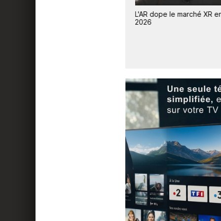
en
Le marché des smartphones
L'AR dope le marché XR e
lution
s'effondre, Apple résiste et
2026
gagne des parts