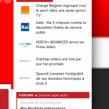
Orange Belgium regroupe tout
le sport dans une seule option
TV
Italie : Rai 3 s'impose comme la
deuxième chaîne du service
public
HDR10+ ADVANCED arrive sur
Prime Video
Starship volera une fois par
jour l'an prochain
SpaceX transmet l'intégralité
de ses données historiques à
Grok 5
FORUMS
🔥 Dernier sujet actif
HISTOIRE DE LA TÉLÉVISION
Nos Ancêtres précurseurs