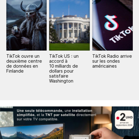
TikTok ouvre un
TikTok US : un
TikTok Radio arrive
L
e
deuxième centre
accord à
sur les ondes
d
de données en
10 milliards de
américaines
c
Finlande
dollars pour
satisfaire
Washington