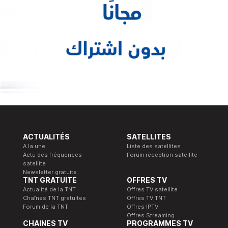
ACTUALITÉS
SATELLITES
A la une
Liste des satellites
Actu des fréquences
Forum réception satellite
satellite
Newsletter gratuite
TNT GRATUITE
OFFRES TV
Actualité de la TNT
Offres TV satellite
Chaînes TNT gratuites
Offres TV TNT
Forum de la TNT
Offres IPTV
Offres Streaming
CHAINES TV
PROGRAMMES TV