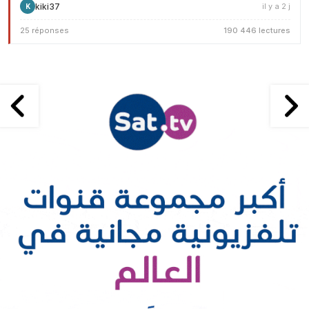
kiki37
il y a 2 j
K
25 réponses
190 446 lectures