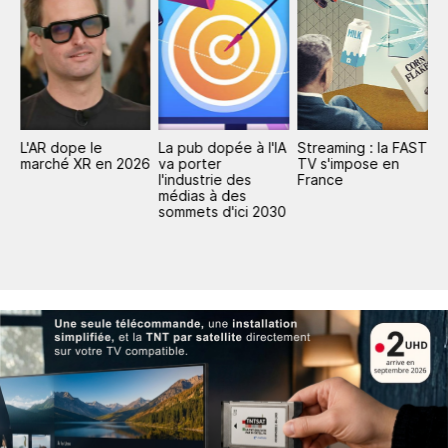
L'AR dope le
La pub dopée à l'IA
Streaming : la FAST
P
marché XR en 2026
va porter
TV s'impose en
mi
l'industrie des
France
d
médias à des
d
sommets d'ici 2030