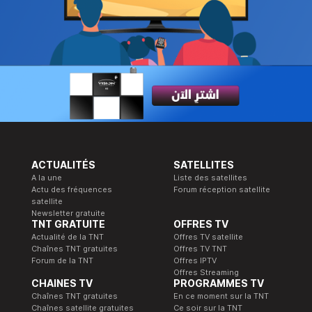
ACTUALITÉS
SATELLITES
A la une
Liste des satellites
Actu des fréquences
Forum réception satellite
satellite
Newsletter gratuite
TNT GRATUITE
OFFRES TV
Actualité de la TNT
Offres TV satellite
Chaînes TNT gratuites
Offres TV TNT
Forum de la TNT
Offres IPTV
Offres Streaming
CHAINES TV
PROGRAMMES TV
Chaînes TNT gratuites
En ce moment sur la TNT
Chaînes satellite gratuites
Ce soir sur la TNT