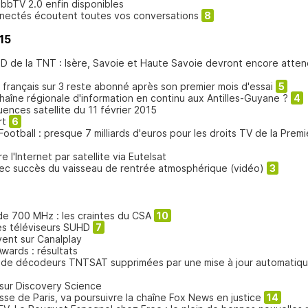
HbbTV 2.0 enfin disponibles
nnectés écoutent toutes vos conversations
8
15
D de la TNT : Isère, Savoie et Haute Savoie devront encore atten
eur français sur 3 reste abonné après son premier mois d'essai
5
haîne régionale d'information en continu aux Antilles-Guyane ?
4
uences satellite du 11 février 2015
rt
6
otball : presque 7 milliards d'euros pour les droits TV de la Premi
 l'Internet par satellite via Eutelsat
ec succès du vaisseau de rentrée atmosphérique (vidéo)
3
de 700 MHz : les craintes du CSA
10
s téléviseurs SUHD
7
vent sur Canalplay
wards : résultats
s de décodeurs TNTSAT supprimées par une mise à jour automatiq
 sur Discovery Science
sse de Paris, va poursuivre la chaîne Fox News en justice
14