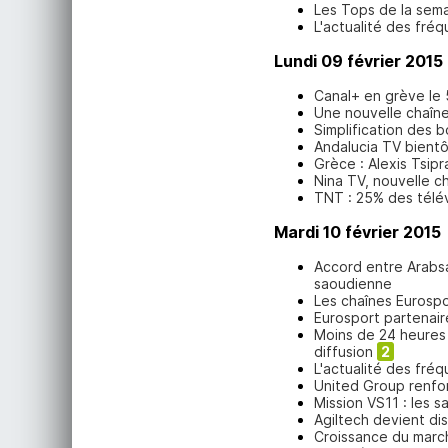
Les Tops de la sem
L'actualité des fréq
Lundi 09 février 2015
Canal+ en grève le 
Une nouvelle chaîne
Simplification des 
Andalucia TV bientô
Grèce : Alexis Tsipra
Nina TV, nouvelle ch
TNT : 25% des télé
Mardi 10 février 2015
Accord entre Arabsa
saoudienne
Les chaînes Eurospo
Eurosport partenair
Moins de 24 heures 
diffusion
2
L'actualité des fréq
United Group renfor
Mission VS11 : les sa
Agiltech devient di
Croissance du marc