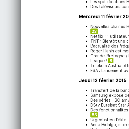
Les spécifications 
Des téléviseurs co
Mercredi 11 février 20
Nouvelles chaînes H
23
Netflix : 1 utilisat
TNT : Bientôt une c
L'actualité des fréq
Roger Hanin est mo
Grande-Bretagne / Fo
League !
8
Telekom Austria offre
ESA : Lancement av
Jeudi 12 février 2015
Transfert de la ban
Samsung expose de
Des séries HBO arri
DStv Eutelsat Star A
Des fonctionnalité
85
Urgentistes d'élite,
Anne Hidalgo, maire