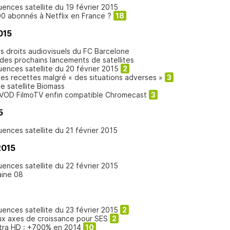
uences satellite du 19 février 2015
0 abonnés à Netflix en France ?
18
015
s droits audiovisuels du FC Barcelone
r des prochains lancements de satellites
uences satellite du 20 février 2015
2
ses recettes malgré « des situations adverses »
3
le satellite Biomass
SVOD FilmoTV enfin compatible Chromecast
3
5
uences satellite du 21 février 2015
2015
uences satellite du 22 février 2015
aine 08
uences satellite du 23 février 2015
2
ux axes de croissance pour SES
2
tra HD : +700% en 2014
10