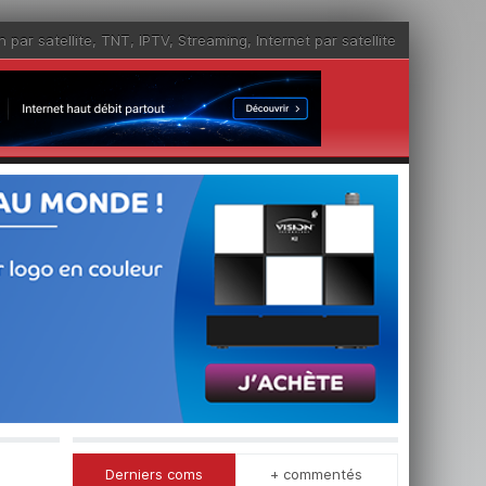
n par satellite
,
TNT
,
IPTV
,
Streaming
,
Internet par satellite
Derniers coms
+ commentés