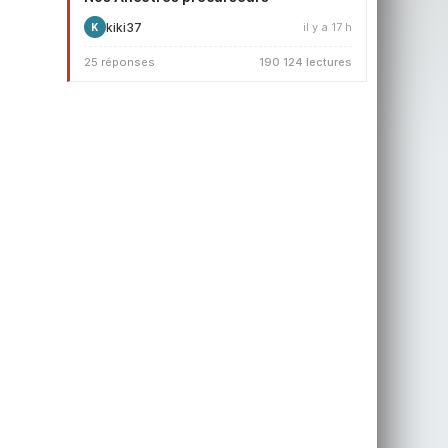
kiki37
il y a 17 h
K
25 réponses
190 124 lectures