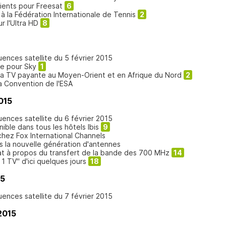
ients pour Freesat
6
à la Fédération Internationale de Tennis
2
r l'Ultra HD
8
uences satellite du 5 février 2015
ue pour Sky
1
 la TV payante au Moyen-Orient et en Afrique du Nord
2
la Convention de l'ESA
015
uences satellite du 6 février 2015
ble dans tous les hôtels Ibis
9
hez Fox International Channels
ns la nouvelle génération d'antennes
at à propos du transfert de la bande des 700 MHz
14
1 TV" d'ici quelques jours
18
15
uences satellite du 7 février 2015
2015