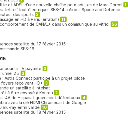
lite et ADSL d'une nouvelle chaîne pour adultes de Marc Dorcel
1
atellite "tout électrique" SES-14 a Airbus Space and Defence
ecteur des sports
3
assage en HD à Paris (erratum)
11
comportement de CANAL+ dans un communiqué au vitriol
56
uences satellite du 17 février 2015
 commande SES-16
015
sse pour la TV payante
3
Tunnel 2 »
3
te : Astra Connect participe à un projet pilote
de foyers reçoivent HD+
3
de un satellite à Intelsat
 prêt à être envoyé à Kourou
2
nas-4A de Hispasat gravement défectueux
4
ible avec la clé HDMI Chromecast de Google
 Blu-ray enfin validé
10
uences satellite du 18 février 2015