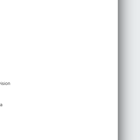
ision
sa