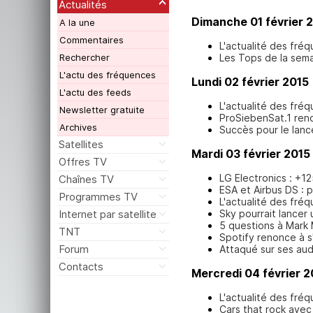
Actualités
Dimanche 01 février 
A la une
Commentaires
L'actualité des fréq
Les Tops de la sem
Rechercher
L'actu des fréquences
Lundi 02 février 2015
L'actu des feeds
L'actualité des fréq
Newsletter gratuite
ProSiebenSat.1 ren
Archives
Succès pour le lanc
Satellites
Mardi 03 février 2015
Offres TV
LG Electronics : +1
Chaînes TV
ESA et Airbus DS : 
Programmes TV
L'actualité des fréq
Sky pourrait lancer
Internet par satellite
5 questions à Mark
TNT
Spotify renonce à s'
Forum
Attaqué sur ses au
Contacts
Mercredi 04 février 2
L'actualité des fréq
Cars that rock avec