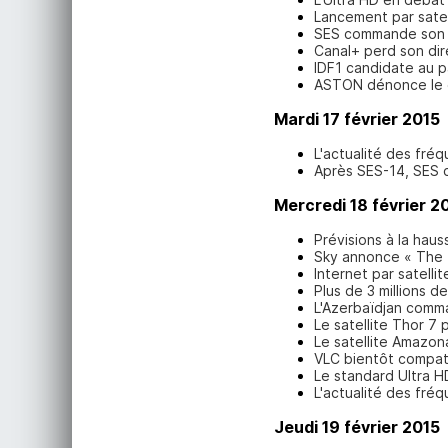
Lancement par satel
SES commande son s
Canal+ perd son dir
IDF1 candidate au p
ASTON dénonce le 
Mardi 17 février 2015
L'actualité des fréq
Après SES-14, SES
Mercredi 18 février 2
Prévisions à la hau
Sky annonce « The 
Internet par satelli
Plus de 3 millions 
L'Azerbaïdjan comman
Le satellite Thor 7
Le satellite Amazo
VLC bientôt compat
Le standard Ultra HD
L'actualité des fréq
Jeudi 19 février 2015