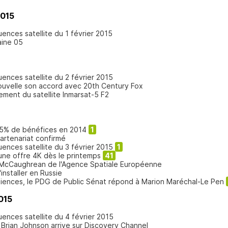
2015
uences satellite du 1 février 2015
aine 05
uences satellite du 2 février 2015
ouvelle son accord avec 20th Century Fox
ement du satellite Inmarsat-5 F2
25% de bénéfices en 2014
1
partenariat confirmé
uences satellite du 3 février 2015
1
 une offre 4K dès le printemps
41
 McCaughrean de l'Agence Spatiale Européenne
installer en Russie
diences, le PDG de Public Sénat répond à Marion Maréchal-Le Pen
015
uences satellite du 4 février 2015
 Brian Johnson arrive sur Discovery Channel