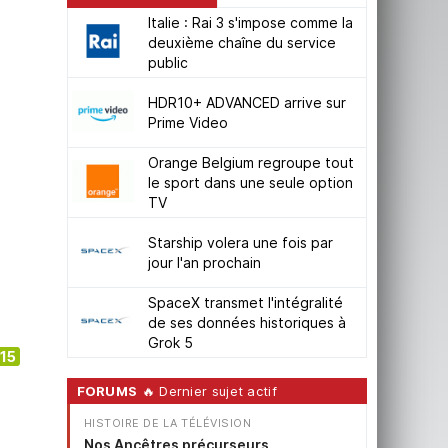
Italie : Rai 3 s'impose comme la
deuxième chaîne du service
public
HDR10+ ADVANCED arrive sur
Prime Video
Orange Belgium regroupe tout
le sport dans une seule option
TV
Starship volera une fois par
jour l'an prochain
SpaceX transmet l'intégralité
de ses données historiques à
Grok 5
15
FORUMS
🔥 Dernier sujet actif
HISTOIRE DE LA TÉLÉVISION
Nos Ancêtres précurseurs