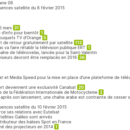
aine 06
uences satellite du 8 février 2015
5 mars
31
 d'info pour bientôt
1
bouquets TV d'Orange
5
t de retour gratuitement par satellite
113
s va faire rétablir la télévision publique ERT
1
aîne de télénovelas, lancée pour la Saint-Valentin
viseurs devront être remplacés en 2016
36
t et Media Speed pour la mise en place d'une plateforme de télév
rt deviennent une exclusivité Canalsat
20
e de la Fédération Internationale de Motocyclisme
2
après son lancement, une chaîne arabe est contrainte de cesser 
uences satellite du 10 février 2015
ce ses relations avec Eutelsat
tellites Galileo sont arrivés
stributeur des balises Spot en France
hé des projecteurs en 2014
1