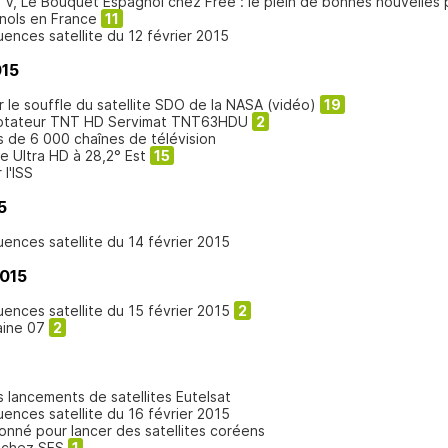
TV, Le Bouquet Espagnol chez Free : le plein de bonnes nouvelles 
nols en France
11
uences satellite du 12 février 2015
015
 le souffle du satellite SDO de la NASA (vidéo)
19
daptateur TNT HD Servimat TNT63HDU
2
us de 6 000 chaînes de télévision
e Ultra HD à 28,2° Est
15
 l'ISS
5
uences satellite du 14 février 2015
2015
uences satellite du 15 février 2015
2
aine 07
2
 lancements de satellites Eutelsat
uences satellite du 16 février 2015
onné pour lancer des satellites coréens
 chez SES
1