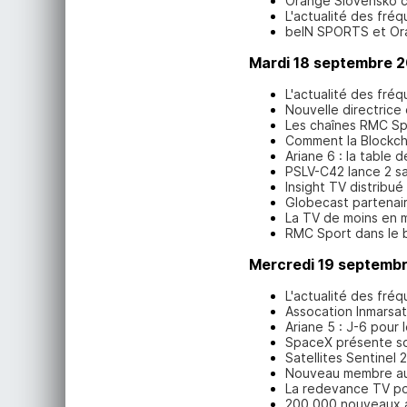
Orange Slovensko cho
L'actualité des fré
beIN SPORTS et Ora
Mardi 18 septembre 
L'actualité des fré
Nouvelle directrice
Les chaînes RMC Spo
Comment la Blockcha
Ariane 6 : la table 
PSLV-C42 lance 2 sat
Insight TV distribué
Globecast partenair
La TV de moins en m
RMC Sport dans le b
Mercredi 19 septemb
L'actualité des fré
Assocation Inmarsa
Ariane 5 : J-6 pour
SpaceX présente so
Satellites Sentinel 
Nouveau membre au c
La redevance TV po
200 000 nouveaux a