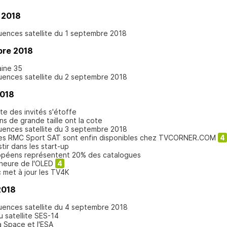
 2018
quences satellite du 1 septembre 2018
bre 2018
aine 35
quences satellite du 2 septembre 2018
2018
te des invités s'étoffe
ans de grande taille ont la cote
quences satellite du 3 septembre 2018
ées RMC Sport SAT sont enfin disponibles chez TVCORNER.COM
4
tir dans les start-up
uropéens représentent 20% des catalogues
l'heure de l'OLED
4
c met à jour les TV4K
2018
quences satellite du 4 septembre 2018
u satellite SES-14
a Space et l'ESA