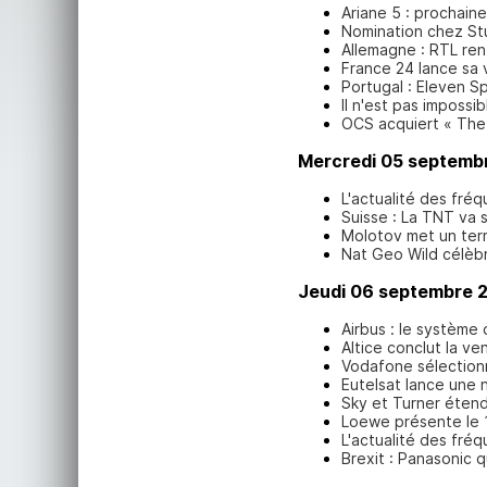
Ariane 5 : prochain
Nomination chez St
Allemagne : RTL re
France 24 lance sa
Portugal : Eleven S
Il n'est pas imposs
OCS acquiert « The 
Mercredi 05 septemb
L'actualité des fré
Suisse : La TNT va s'
Molotov met un ter
Nat Geo Wild célèbr
Jeudi 06 septembre 
Airbus : le système
Altice conclut la ve
Vodafone sélectionn
Eutelsat lance une 
Sky et Turner étend
Loewe présente le 1
L'actualité des fré
Brexit : Panasonic 