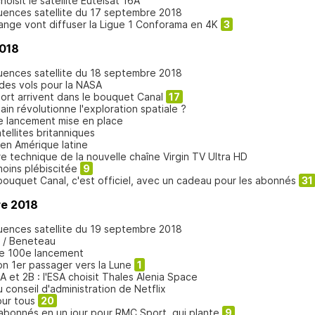
isit le satellite Eutelsat 16A
quences satellite du 17 septembre 2018
nge vont diffuser la Ligue 1 Conforama en 4K
3
2018
quences satellite du 18 septembre 2018
 des vols pour la NASA
rt arrivent dans le bouquet Canal
17
in révolutionne l'exploration spatiale ?
de lancement mise en place
ellites britanniques
 en Amérique latine
e technique de la nouvelle chaîne Virgin TV Ultra HD
oins plébiscitée
9
ouquet Canal, c'est officiel, avec un cadeau pour les abonnés
31
re 2018
quences satellite du 19 septembre 2018
t / Beneteau
 le 100e lancement
n 1er passager vers la Lune
1
2A et 2B : l'ESA choisit Thales Alenia Space
onseil d'administration de Netflix
ur tous
20
bonnés en un jour pour RMC Sport, qui plante
9