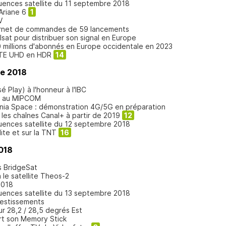
quences satellite du 11 septembre 2018
Ariane 6
1
V
arnet de commandes de 59 lancements
elsat pour distribuer son signal en Europe
 millions d'abonnés en Europe occidentale en 2023
RTE UHD en HDR
14
re 2018
 Play) à l'honneur à l'IBC
ur au MIPCOM
enia Space : démonstration 4G/5G en préparation
les chaînes Canal+ à partir de 2019
12
quences satellite du 12 septembre 2018
ite et sur la TNT
16
018
s BridgeSat
 le satellite Theos-2
2018
quences satellite du 13 septembre 2018
vestissements
ur 28,2 / 28,5 degrés Est
rt son Memory Stick