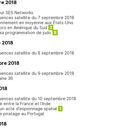
re 2018
our SES Networks
quences satellite du 7 septembre 2018
onnement en moyenne aux États-Unis
apro en Amérique du Sud
3
 sa programmation de judo
8
 2018
quences satellite du 8 septembre 2018
bre 2018
quences satellite du 9 septembre 2018
aine 36
018
quences satellite du 10 septembre 2018
 entre la France et l'Inde
un acte d'espionnage spatial
1
le piratage au Portugal
018