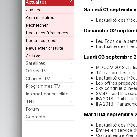
Actualités
Samedi 01 septembre
A la une
Commentaires
L'actualité des fré
Rechercher
Dimanche 02 septem
L'actu des fréquences
L'actu des feeds
Les Tops de la sem
L'actualité des fré
Newsletter gratuite
Archives
Lundi 03 septembre 
Satellites
MIPCOM 2018 : la lis
Offres TV
Télévision : les écr
L'actualité des fré
Chaînes TV
Les offres prépay
Programmes TV
Sky continue d'inves
SVoD : les films e
Internet par satellite
IFA 2018 : Philips à 
TNT
IFA 2018 : Panasoni
Forum
Mardi 04 septembre 
Contacts
L'actualité des fré
Entrée en service d
Contrat entre Aleni