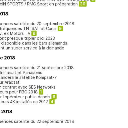
eIN SPORTS / RMC Sport en préparation
30
2018
quences satellite du 20 septembre 2018
 fréquences TNTSAT et Canal
9
v, ex Motors TV
9
nt presque tripler d'ici 2023
 disponible dans les bars allemands
ent un super service à la demande
re 2018
quences satellite du 21 septembre 2018
 Inmarsat et Panasonic
lancera le satellite Kompsat-7
ur Arabsat
on contrat avec SES Networks
eurs pour l'IBC 2018
1
 l'opérateur public danois
6
deurs 4K installés en 2017
4
 2018
quences satellite du 22 septembre 2018