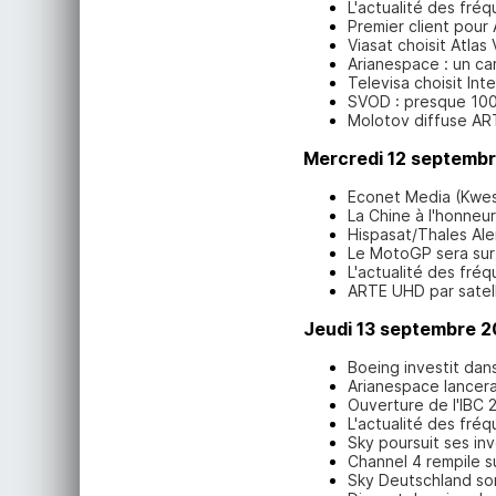
L'actualité des fré
Premier client pour 
Viasat choisit Atlas 
Arianespace : un c
Televisa choisit Int
SVOD : presque 100
Molotov diffuse A
Mercredi 12 septemb
Econet Media (Kwesé
La Chine à l'honne
Hispasat/Thales Al
Le MotoGP sera sur 
L'actualité des fré
ARTE UHD par satell
Jeudi 13 septembre 2
Boeing investit dan
Arianespace lancera
Ouverture de l'IBC 
L'actualité des fré
Sky poursuit ses in
Channel 4 rempile s
Sky Deutschland so