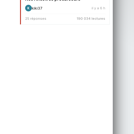
kiki37
il y a 6 h
K
25 réponses
190 034 lectures