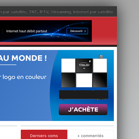
n par satellite
,
TNT
,
IPTV
,
Streaming
,
Internet par satellite
Derniers coms
+ commentés