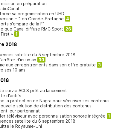
e mission en préparation
udioCanal
nforce sa programmation en UHD
 version HD en Grande-Bretagne
4
ports s'empare de la F1
ible que Canal diffuse RMC Sport
26
First »
1
re 2018
quences satellite du 5 septembre 2018
arrêter d'ici un an
30
me aux enregistrements dans son offre gratuite
3
e ses 10 ans
2018
 de survie ACLS prêt au lancement
nte d'actifs
e la protection de Nagra pour sécuriser ses contenus
nouvelle solution de distribution des contenus
ent leur partenariat
er téléviseur avec personnalisation sonore intégrée
1
quences satellite du 6 septembre 2018
quitte le Royaume-Uni