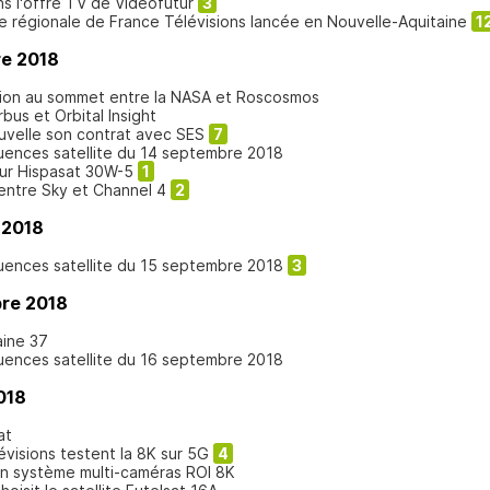
ns l'offre TV de Videofutur
3
e régionale de France Télévisions lancée en Nouvelle-Aquitaine
1
re 2018
union au sommet entre la NASA et Roscosmos
rbus et Orbital Insight
uvelle son contrat avec SES
7
quences satellite du 14 septembre 2018
ur Hispasat 30W-5
1
entre Sky et Channel 4
2
 2018
quences satellite du 15 septembre 2018
3
re 2018
aine 37
quences satellite du 16 septembre 2018
018
at
évisions testent la 8K sur 5G
4
un système multi-caméras ROI 8K