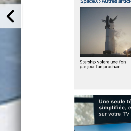
SpaceX
› Autres article
3
1
Starship volera une fois
SpaceX transmet
our la
par jour l'an prochain
l'intégralité de ses donné
historiques à Grok 5