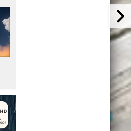
Starship vol d'essai 13 : essai
SpaceX : nouveau data ce
la
reporté de 24 heures
en projet