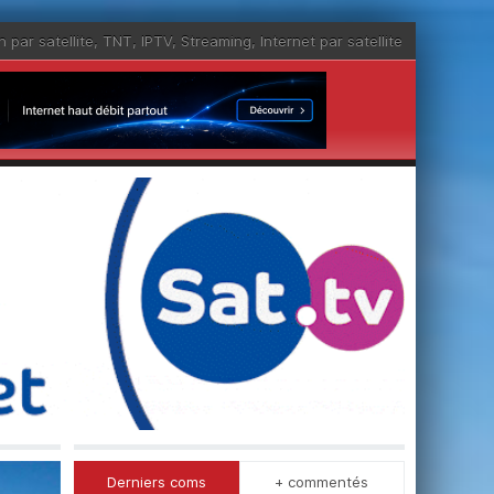
n par satellite
,
TNT
,
IPTV
,
Streaming
,
Internet par satellite
Derniers coms
+ commentés