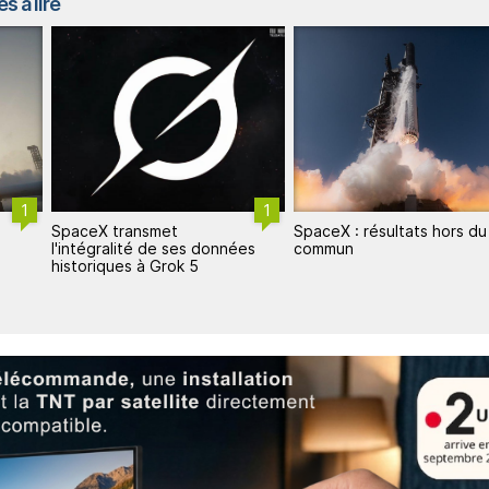
s à lire
1
SpaceX : résultats hors du
SpaceX décroche 18
es
commun
lancements Falcon 9 pour 
Space Force