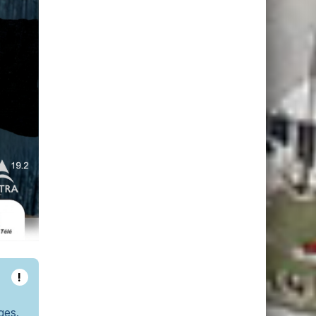
!
ges.