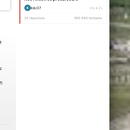
kiki37
il y a 2 j
K
25 réponses
190 440 lectures
e
u
n