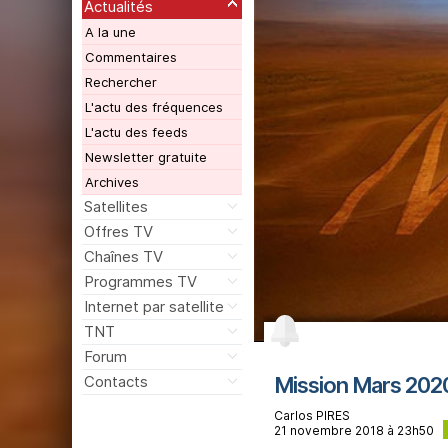
Actualités
A la une
Commentaires
Rechercher
L'actu des fréquences
L'actu des feeds
Newsletter gratuite
Archives
Satellites
Offres TV
Chaînes TV
Programmes TV
Internet par satellite
TNT
Forum
Mission Mars 2020 
Contacts
Carlos PIRES
21 novembre 2018 à 23h50