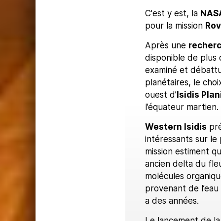
C'est y est, la
NAS
pour la mission
Rov
Après une
recherc
disponible de plus
examiné et débattu
planétaires, le choi
ouest d’
Isidis Plan
l’équateur martien.
Western Isidis
pré
intéressants sur le 
mission estiment qu
ancien delta du fle
molécules organique
provenant de l’eau 
a des années.
Le lancement de la