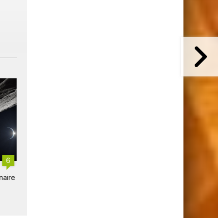
6
L'Irlande devient le 66e
Artemis II : L'équipage
naire
signataire des accords Artemis
amerrit en héros après un t
de la Lune réussi