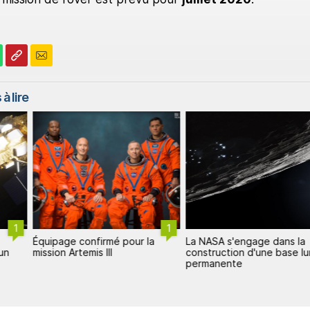
à lire
1
1
Équipage confirmé pour la
La NASA s'engage dans la
un
mission Artemis III
construction d'une base lu
permanente