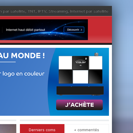
n par satellite
,
TNT
,
IPTV
,
Streaming
,
Internet par satellite
Derniers coms
+ commentés