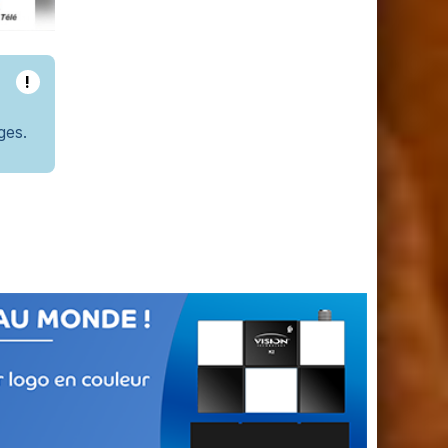
!
ges.