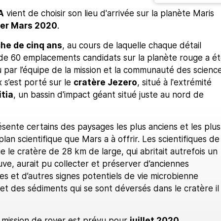
A
vient de choisir son lieu d'arrivée sur la planète Maris
er Mars 2020
.
he de cinq ans
, au cours de laquelle chaque détail
 de 60 emplacements candidats sur la planète rouge a é
 par l’équipe de la mission et la communauté des scienc
x s’est porté sur le
cratère Jezero
, situé à l'extrémité
itia
, un bassin d'impact géant situé juste au nord de
sente certains des paysages les plus anciens et les plus
plan scientifique que Mars a à offrir. Les scientifiques de 
e le cratère de 28 km de large, qui abritait autrefois un
uve, aurait pu collecter et préserver d’anciennes
s et d’autres signes potentiels de vie microbienne
et des sédiments qui se sont déversés dans le cratère il
 mission de rover est prévu pour
juillet 2020
.