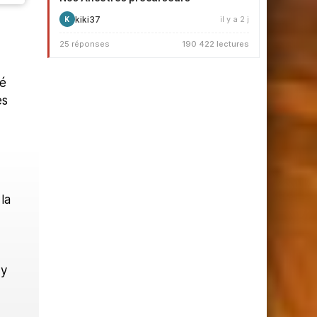
kiki37
il y a 2 j
K
25 réponses
190 422 lectures
té
es
la
 y