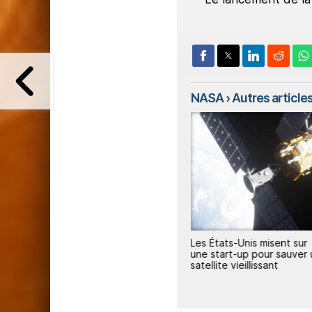
NASA
› Autres articles 
1
1
Artemis III : le calendrier
Les États-Unis misent sur
est maintenu
une start-up pour sauver 
satellite vieillissant