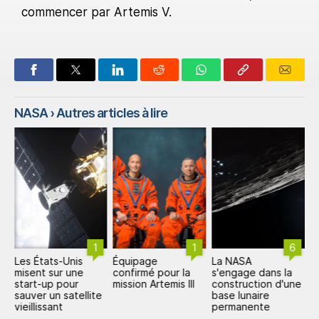
commencer par Artemis V.
NASA
› Autres articles à lire
1
1
6
Les États-Unis
Équipage
La NASA
L
misent sur une
confirmé pour la
s'engage dans la
6
start-up pour
mission Artemis III
construction d'une
a
sauver un satellite
base lunaire
vieillissant
permanente