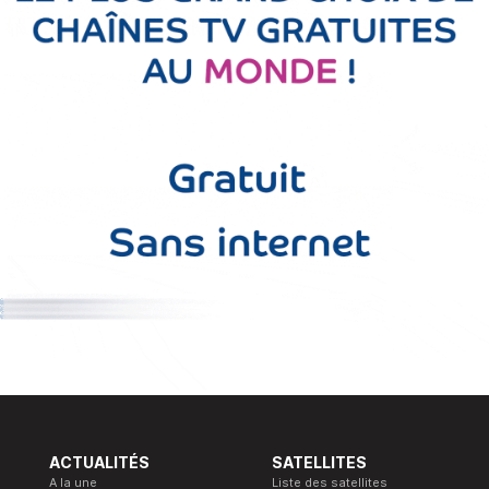
ACTUALITÉS
SATELLITES
A la une
Liste des satellites