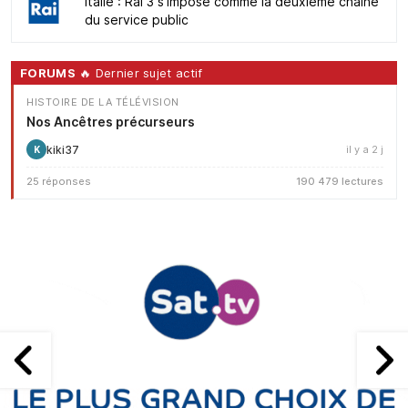
Italie : Rai 3 s'impose comme la deuxième chaîne
du service public
FORUMS
🔥 Dernier sujet actif
HISTOIRE DE LA TÉLÉVISION
Nos Ancêtres précurseurs
kiki37
il y a 2 j
K
25 réponses
190 479 lectures