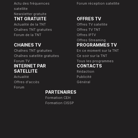
Actu des fréquences
Forum réception satellite
satellite
Newsletter gratuite
TNT GRATUITE
OFFRES TV
Actualité de la TNT
Offres TV satellite
Chaînes TNT gratuites
Offres TV TNT
Forum de la TNT
Offres IPTV
Offres Streaming
CHAINES TV
PROGRAMMES TV
Chaînes TNT gratuites
En ce moment sur la TNT
Chaînes satellite gratuites
Ce soir sur la TNT
Forum TV
Tous les programmes
INTERNET PAR
CONTACTS
SATELLITE
Rédaction
Actualité
Publicité
Offres d'accès
Général
Forum
PARTENAIRES
Formation CEH
Formation CISSP