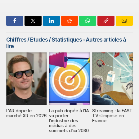
Chiffres / Etudes / Statistiques
› Autres articles à
lire
L'AR dope le
La pub dopée à l'IA
Streaming : la FAST
P
marché XR en 2026
va porter
TV s'impose en
mi
l'industrie des
France
d
médias à des
d
sommets d'ici 2030