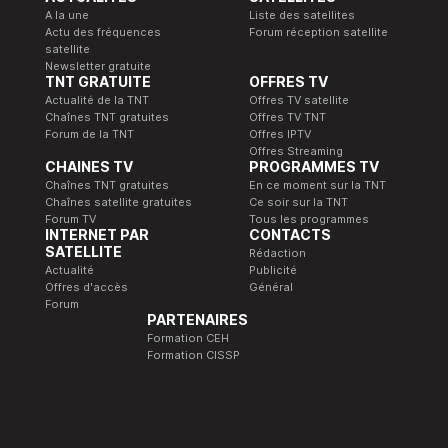
A la une
Liste des satellites
Actu des fréquences
Forum réception satellite
satellite
Newsletter gratuite
TNT GRATUITE
OFFRES TV
Actualité de la TNT
Offres TV satellite
Chaînes TNT gratuites
Offres TV TNT
Forum de la TNT
Offres IPTV
Offres Streaming
CHAINES TV
PROGRAMMES TV
Chaînes TNT gratuites
En ce moment sur la TNT
Chaînes satellite gratuites
Ce soir sur la TNT
Forum TV
Tous les programmes
INTERNET PAR
CONTACTS
SATELLITE
Rédaction
Actualité
Publicité
Offres d'accès
Général
Forum
PARTENAIRES
Formation CEH
Formation CISSP