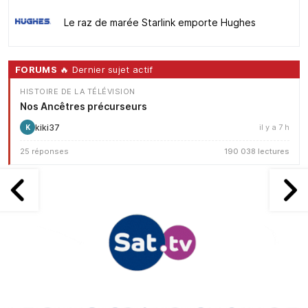
Le raz de marée Starlink emporte Hughes
FORUMS
🔥 Dernier sujet actif
HISTOIRE DE LA TÉLÉVISION
Nos Ancêtres précurseurs
kiki37
il y a 7 h
K
25 réponses
190 038 lectures