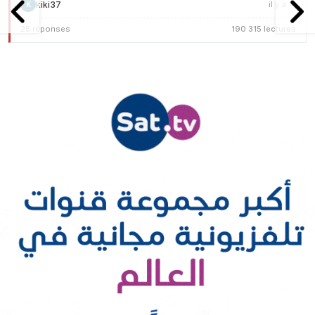
kiki37
il y a 1 j
K
25 réponses
190 315 lectures