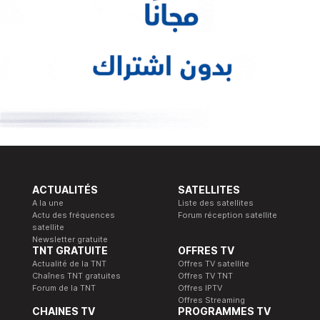
ACTUALITÉS
SATELLITES
A la une
Liste des satellites
Actu des fréquences
Forum réception satellite
satellite
Newsletter gratuite
TNT GRATUITE
OFFRES TV
Actualité de la TNT
Offres TV satellite
Chaînes TNT gratuites
Offres TV TNT
Forum de la TNT
Offres IPTV
Offres Streaming
CHAINES TV
PROGRAMMES TV