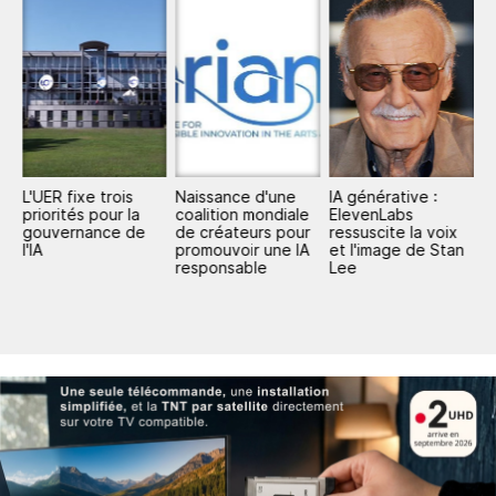
L'UER fixe trois
Naissance d'une
IA générative :
L
s
priorités pour la
coalition mondiale
ElevenLabs
e
gouvernance de
de créateurs pour
ressuscite la voix
l'
t
l'IA
promouvoir une IA
et l'image de Stan
26
responsable
Lee