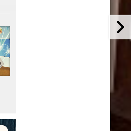
4
Plus de 3 milliards
L'IA et le mobile rebattent 
d'abonnements 5G dans le
cartes du web mondial
monde