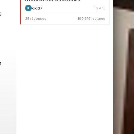
kiki37
il y a 1 j
K
s
25 réponses
190 319 lectures
n