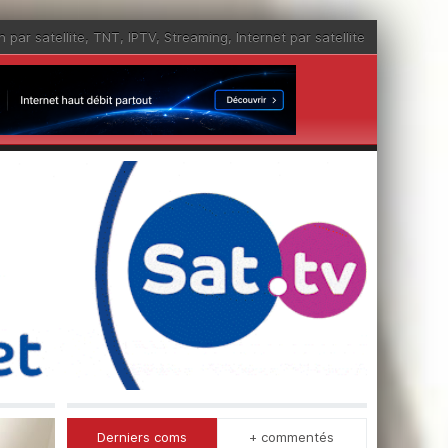
n par satellite
,
TNT
,
IPTV
,
Streaming
,
Internet par satellite
Derniers coms
+ commentés