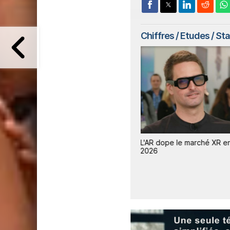
Chiffres / Etudes / St
en
Le marché des smartphones
L'AR dope le marché XR e
lution
s'effondre, Apple résiste et
2026
gagne des parts