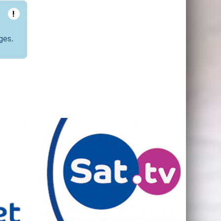
!
ges.