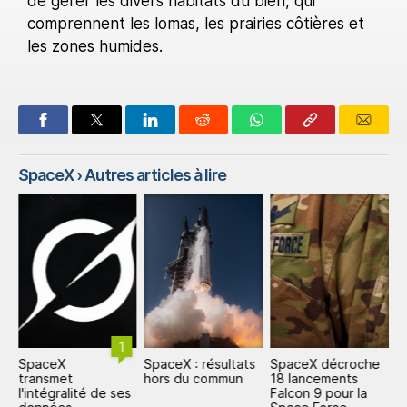
de gérer les divers habitats du bien, qui
comprennent les lomas, les prairies côtières et
les zones humides.
SpaceX
› Autres articles à lire
1
SpaceX
SpaceX : résultats
SpaceX décroche
S
ar
transmet
hors du commun
18 lancements
1
l'intégralité de ses
Falcon 9 pour la
d