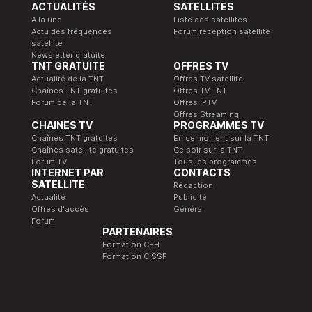
ACTUALITÉS
SATELLITES
A la une
Liste des satellites
Actu des fréquences
Forum réception satellite
satellite
Newsletter gratuite
TNT GRATUITE
OFFRES TV
Actualité de la TNT
Offres TV satellite
Chaînes TNT gratuites
Offres TV TNT
Forum de la TNT
Offres IPTV
Offres Streaming
CHAINES TV
PROGRAMMES TV
Chaînes TNT gratuites
En ce moment sur la TNT
Chaînes satellite gratuites
Ce soir sur la TNT
Forum TV
Tous les programmes
INTERNET PAR
CONTACTS
SATELLITE
Rédaction
Actualité
Publicité
Offres d'accès
Général
Forum
PARTENAIRES
Formation CEH
Formation CISSP