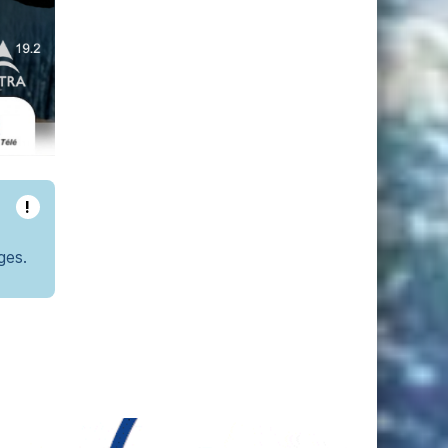
!
ges.