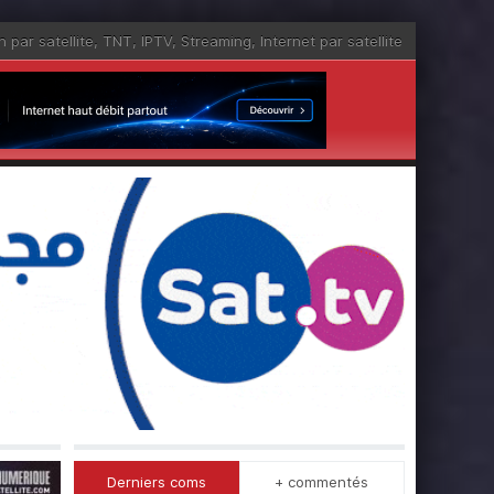
n par satellite
,
TNT
,
IPTV
,
Streaming
,
Internet par satellite
Derniers coms
+ commentés