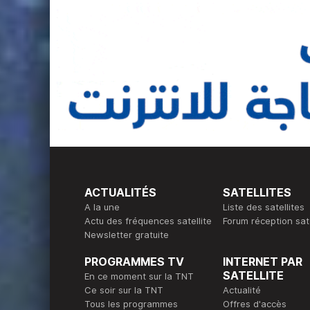
ACTUALITÉS
SATELLITES
A la une
Liste des satellites
Actu des fréquences satellite
Forum réception sate
Newsletter gratuite
PROGRAMMES TV
INTERNET PAR
SATELLITE
En ce moment sur la TNT
Ce soir sur la TNT
Actualité
Tous les programmes
Offres d'accès