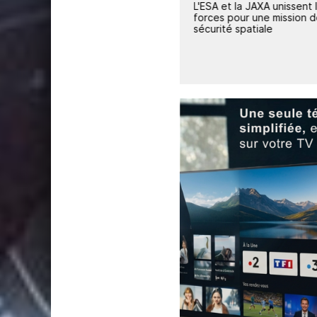
t
L'ESA et la Chine lancent la
L'ESA et la JAXA unissent 
mission pour étudier le bouclier
forces pour une mission 
magnétique terrestre
sécurité spatiale