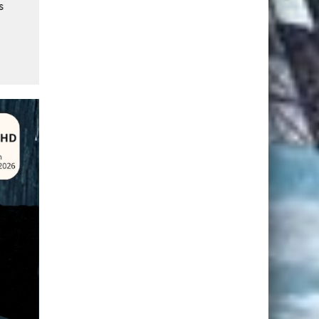
s
Succès du lancement du
Lancement réussi du satelli
satellite Sentinel-6B pour
Sentinel-1D pour le progr
l'Observation des Océans
Copernicus