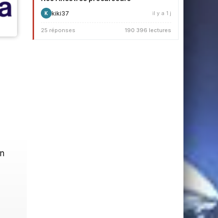
kiki37
il y a 1 j
K
25 réponses
190 396 lectures
un