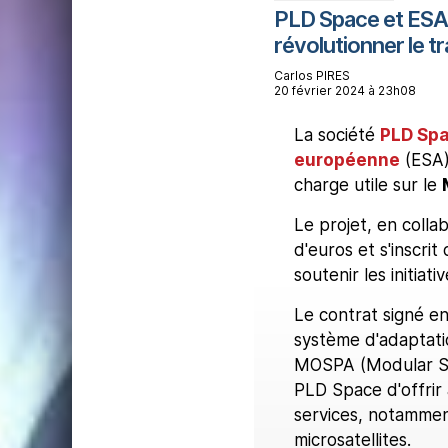
PLD Space et ESA 
révolutionner le t
Carlos PIRES
20 février 2024 à 23h08
La société
PLD Sp
européenne
(ESA)
charge utile sur le
Le projet, en colla
d'euros et s'inscri
soutenir les initiat
Le contrat signé e
système d'adaptati
MOSPA (Modular So
PLD Space d'offrir
services, notammen
microsatellites.