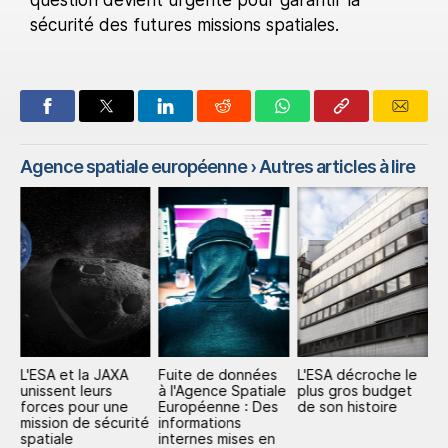
sécurité des futures missions spatiales.
Agence spatiale européenne
› Autres articles à lire
L'ESA et la JAXA
Fuite de données
L'ESA décroche le
S
unissent leurs
à l'Agence Spatiale
plus gros budget
l
forces pour une
Européenne : Des
de son histoire
s
mission de sécurité
informations
6
spatiale
internes mises en
l