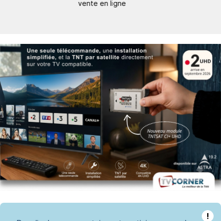
vente en ligne
O
!