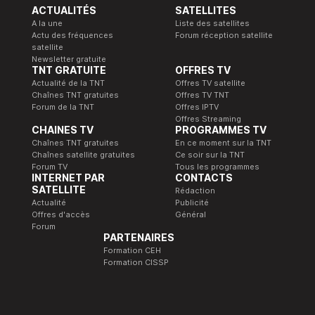
ACTUALITÉS
SATELLITES
A la une
Liste des satellites
Actu des fréquences
Forum réception satellite
satellite
Newsletter gratuite
TNT GRATUITE
OFFRES TV
Actualité de la TNT
Offres TV satellite
Chaînes TNT gratuites
Offres TV TNT
Forum de la TNT
Offres IPTV
Offres Streaming
CHAINES TV
PROGRAMMES TV
Chaînes TNT gratuites
En ce moment sur la TNT
Chaînes satellite gratuites
Ce soir sur la TNT
Forum TV
Tous les programmes
INTERNET PAR
CONTACTS
SATELLITE
Rédaction
Actualité
Publicité
Offres d'accès
Général
Forum
PARTENAIRES
Formation CEH
Formation CISSP