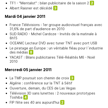
TF1 - "Mentalist" : bilan publicitaire de la saison 2
2
Albert Raisner est décédé
3
Mardi 04 janvier 2011
France Télévisions : 1er groupe audiovisuel français avec
31,6% de part d'audience en 2010
SUD RADIO - Michel Cardoze - Invités de la matinale à
8h15
OCEANIC Lecteur DVD avec tuner TNT avec port USB
Le piratage en Europe : un véritable fléau pour l´industrie
des médias
8
YACAST : Bilans publicitaires Télé-Réalités M6 - Noël
2010
Mercredi 05 janvier 2011
La TMP poursuit son chemin de croix
3
Algérie : conférence sur la TNT à Sétif
Ouverture, demain, du CES de Las Vegas
Télévision 3D sans lunettes : 2 nouveaux prototypes
Toshiba
4
FIP fête ses 40 ans aujourd'hui
2