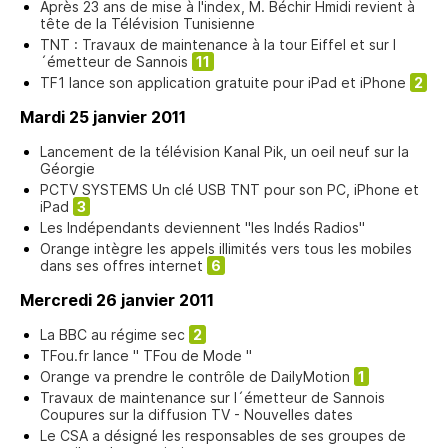
Après 23 ans de mise à l'index, M. Béchir Hmidi revient à
tête de la Télévision Tunisienne
TNT : Travaux de maintenance à la tour Eiffel et sur l
´émetteur de Sannois
11
TF1 lance son application gratuite pour iPad et iPhone
2
Mardi 25 janvier 2011
Lancement de la télévision Kanal Pik, un oeil neuf sur la
Géorgie
PCTV SYSTEMS Un clé USB TNT pour son PC, iPhone et
iPad
3
Les Indépendants deviennent "les Indés Radios"
Orange intègre les appels illimités vers tous les mobiles
dans ses offres internet
6
Mercredi 26 janvier 2011
La BBC au régime sec
2
TFou.fr lance " TFou de Mode "
Orange va prendre le contrôle de DailyMotion
1
Travaux de maintenance sur l´émetteur de Sannois
Coupures sur la diffusion TV - Nouvelles dates
Le CSA a désigné les responsables de ses groupes de