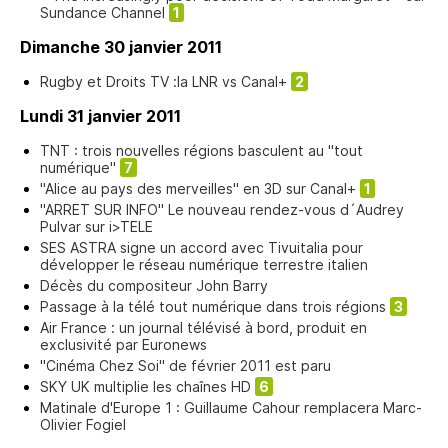
Sundance Channel
1
Dimanche 30 janvier 2011
Rugby et Droits TV :la LNR vs Canal+
2
Lundi 31 janvier 2011
TNT : trois nouvelles régions basculent au "tout
numérique"
7
"Alice au pays des merveilles" en 3D sur Canal+
1
"ARRET SUR INFO" Le nouveau rendez-vous d´Audrey
Pulvar sur i>TELE
SES ASTRA signe un accord avec Tivuitalia pour
développer le réseau numérique terrestre italien
Décès du compositeur John Barry
Passage à la télé tout numérique dans trois régions
3
Air France : un journal télévisé à bord, produit en
exclusivité par Euronews
"Cinéma Chez Soi" de février 2011 est paru
SKY UK multiplie les chaînes HD
6
Matinale d'Europe 1 : Guillaume Cahour remplacera Marc-
Olivier Fogiel