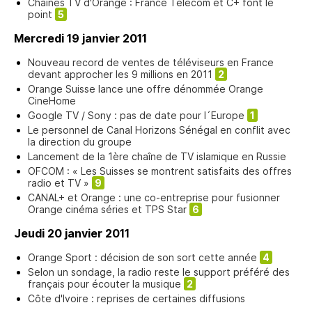
Chaînes TV d'Orange : France Télécom et C+ font le
point
5
Mercredi 19 janvier 2011
Nouveau record de ventes de téléviseurs en France
devant approcher les 9 millions en 2011
2
Orange Suisse lance une offre dénommée Orange
CineHome
Google TV / Sony : pas de date pour l´Europe
1
Le personnel de Canal Horizons Sénégal en conflit avec
la direction du groupe
Lancement de la 1ère chaîne de TV islamique en Russie
OFCOM : « Les Suisses se montrent satisfaits des offres
radio et TV »
9
CANAL+ et Orange : une co-entreprise pour fusionner
Orange cinéma séries et TPS Star
6
Jeudi 20 janvier 2011
Orange Sport : décision de son sort cette année
4
Selon un sondage, la radio reste le support préféré des
français pour écouter la musique
2
Côte d'Ivoire : reprises de certaines diffusions