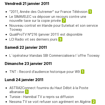
Vendredi 21 janvier 2011
"2011, Année des Outremer" sur France Télévsion
1
Le SIMAVELEC va déposer un recours contre une
nouvelle taxe sur la copie privée
7
Nouveau contrat en Irlande pour Eutelsat et son service
Tooway
QualiProTV N°216 (janvier 2011) est disponible
LCI Radio vit ses derniers jours
3
Samedi 22 janvier 2011
L´opérateur Irlandais SBI Commercialisera l´offre Tooway
Dimanche 23 janvier 2011
TNT : Record d'audience historique pour W9
1
Lundi 24 janvier 2011
ASTRA2Connect fournira du Haut Débit à la Poste
albanaise
1
Tunisie : Hannibal TV a repris sa diffusion
Nessma TV se voit refuser son agrément en Algérie
2