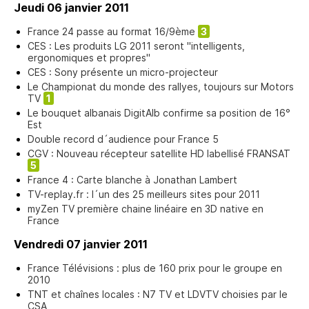
Jeudi 06 janvier 2011
France 24 passe au format 16/9ème
3
CES : Les produits LG 2011 seront "intelligents,
ergonomiques et propres"
CES : Sony présente un micro-projecteur
Le Championat du monde des rallyes, toujours sur Motors
TV
1
Le bouquet albanais DigitAlb confirme sa position de 16°
Est
Double record d´audience pour France 5
CGV : Nouveau récepteur satellite HD labellisé FRANSAT
5
France 4 : Carte blanche à Jonathan Lambert
TV-replay.fr : l´un des 25 meilleurs sites pour 2011
myZen TV première chaine linéaire en 3D native en
France
Vendredi 07 janvier 2011
France Télévisions : plus de 160 prix pour le groupe en
2010
TNT et chaînes locales : N7 TV et LDVTV choisies par le
CSA