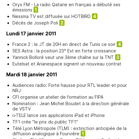
Oryx FM - La radio Qatarie en français a débuté ses
émissions
1
Nessma TV est diffusée sur HOTBIRD
4
Décès de Joseph Poli
2
Lundi 17 janvier 2011
France 2 : le JT de 20H en direct de Tunis ce soir
4
SES Astra : la position 23° Est en forte croissance
Yannick Bolloré veut une 3ème chaîne sur la TNT
3
Eutelsat et Arianespace signent un nouveau contrat
Mardi 18 janvier 2011
Audiences radio: Forte hausse pour RTL leader et pour
NRJ
CFI organise un atelier de formation au FIPA
Nomination : Jean Michel Boudet à la direction générale
de VSTV
i>TELE lance ses applications iPad et iPhone
TF1 crée "le prix du public TF1"
Télé Lyon Métropole (TLM) : extinction anticipée de la
diffusion analogique à Fourvière
1