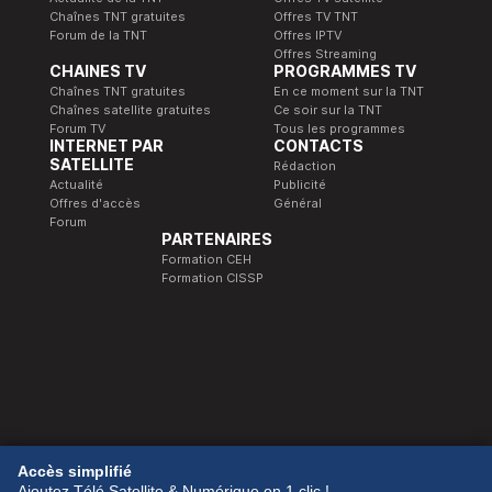
Chaînes TNT gratuites
Offres TV TNT
Forum de la TNT
Offres IPTV
Offres Streaming
CHAINES TV
PROGRAMMES TV
Chaînes TNT gratuites
En ce moment sur la TNT
Chaînes satellite gratuites
Ce soir sur la TNT
Forum TV
Tous les programmes
INTERNET PAR
CONTACTS
SATELLITE
Rédaction
Actualité
Publicité
Offres d'accès
Général
Forum
PARTENAIRES
Formation CEH
Formation CISSP
© 1989-2026 Télé Satellite et Numérique.
Accès simplifié
Ajoutez Télé Satellite & Numérique en 1 clic !