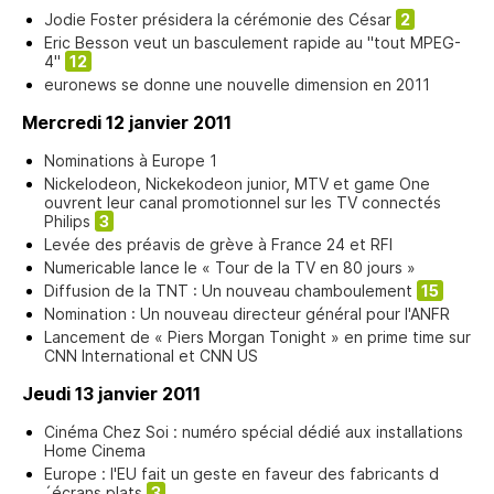
Jodie Foster présidera la cérémonie des César
2
Eric Besson veut un basculement rapide au "tout MPEG-
4"
12
euronews se donne une nouvelle dimension en 2011
Mercredi 12 janvier 2011
Nominations à Europe 1
Nickelodeon, Nickekodeon junior, MTV et game One
ouvrent leur canal promotionnel sur les TV connectés
Philips
3
Levée des préavis de grève à France 24 et RFI
Numericable lance le « Tour de la TV en 80 jours »
Diffusion de la TNT : Un nouveau chamboulement
15
Nomination : Un nouveau directeur général pour l'ANFR
Lancement de « Piers Morgan Tonight » en prime time sur
CNN International et CNN US
Jeudi 13 janvier 2011
Cinéma Chez Soi : numéro spécial dédié aux installations
Home Cinema
Europe : l'EU fait un geste en faveur des fabricants d
´écrans plats
3