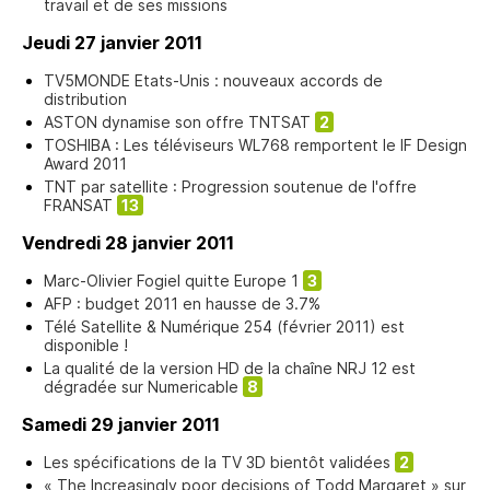
travail et de ses missions
Jeudi 27 janvier 2011
TV5MONDE Etats-Unis : nouveaux accords de
distribution
ASTON dynamise son offre TNTSAT
2
TOSHIBA : Les téléviseurs WL768 remportent le IF Design
Award 2011
TNT par satellite : Progression soutenue de l'offre
FRANSAT
13
Vendredi 28 janvier 2011
Marc-Olivier Fogiel quitte Europe 1
3
AFP : budget 2011 en hausse de 3.7%
Télé Satellite & Numérique 254 (février 2011) est
disponible !
La qualité de la version HD de la chaîne NRJ 12 est
dégradée sur Numericable
8
Samedi 29 janvier 2011
Les spécifications de la TV 3D bientôt validées
2
« The Increasingly poor decisions of Todd Margaret » sur