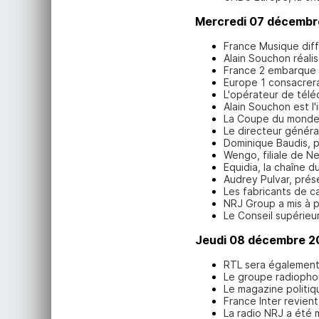
Mercredi 07 décembr
France Musique diff
Alain Souchon réalis
France 2 embarque c
Europe 1 consacrera
L'opérateur de tél
Alain Souchon est l
La Coupe du monde 
Le directeur général
Dominique Baudis, p
Wengo, filiale de N
Equidia, la chaîne 
Audrey Pulvar, prése
Les fabricants de c
NRJ Group a mis à 
Le Conseil supérieur
Jeudi 08 décembre 2
RTL sera également 
Le groupe radiopho
Le magazine politiq
France Inter revient 
La radio NRJ a été 