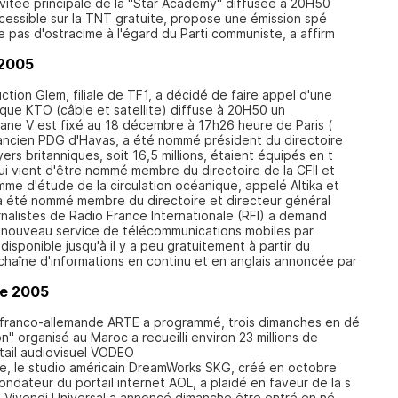
'invitée principale de la "Star Academy" diffusée à 20H50
ccessible sur la TNT gratuite, propose une émission spé
 pas d'ostracime à l'égard du Parti communiste, a affirm
 2005
tion Glem, filiale de TF1, a décidé de faire appel d'une
ique KTO (câble et satellite) diffuse à 20H50 un
riane V est fixé au 18 décembre à 17h26 heure de Paris (
 ancien PDG d'Havas, a été nommé président du directoire
rs britanniques, soit 16,5 millions, étaient équipés en t
ui vient d'être nommé membre du directoire de la CFII et
e d'étude de la circulation océanique, appelé Altika et
a été nommé membre du directoire et directeur général
nalistes de Radio France Internationale (RFI) a demand
 nouveau service de télécommunications mobiles par
disponible jusqu'à il y a peu gratuitement à partir du
chaîne d'informations en continu et en anglais annoncée par
e 2005
e franco-allemande ARTE a programmé, trois dimanches en dé
n" organisé au Maroc a recueilli environ 23 millions de
tail audiovisuel VODEO
e, le studio américain DreamWorks SKG, créé en octobre
ndateur du portail internet AOL, a plaidé en faveur de la s
é Vivendi Universal a annoncé dimanche être entré en né