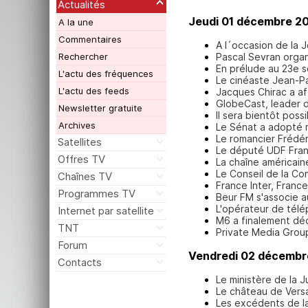
Actualités
Jeudi 01 décembre 2
A la une
Commentaires
A l´occasion de la 
Pascal Sevran organi
Rechercher
En prélude au 23e s
L'actu des fréquences
Le cinéaste Jean-Pa
L'actu des feeds
Jacques Chirac a af
GlobeCast, leader d
Newsletter gratuite
Il sera bientôt poss
Archives
Le Sénat a adopté 
Le romancier Frédér
Satellites
Le député UDF Franç
Offres TV
La chaîne américain
Le Conseil de la Co
Chaînes TV
France Inter, Franc
Programmes TV
Beur FM s'associe a
L'opérateur de télép
Internet par satellite
M6 a finalement déc
TNT
Private Media Group
Forum
Vendredi 02 décembr
Contacts
Le ministère de la J
Le château de Versa
Les excédents de la