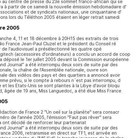
dio au centre de presse du 23e sommet franco-africain qui se
 à partir de ce samedi la nouvelle émission hebdomadaire d'
ssociations et de syndicats nationaux, une cinquantaine d'
ns lors du Téléthon 2005 étaient en léger retrait samedi
re 2005
manche 4, 11 et 18 décembre à 20H15 des extraits de trois
io France Jean-Paul Cluzel et le président du Conseil ré
 de l'audiovisuel a présélectionné les quatre opé
gitech (accessoires d'ordinateurs) a conclu un accord de coop
 déposé le 1er juillet 2005 devant la Commission européenne
and Journal" a été interrompu deux soirs de suite par des
nale, la chaîne de l'Assemblée nationale, ouvre son
nale des vidéos des pays et des quartiers a annoncé avoir
mme prévu, si le compte à rebours n´est pas interrompu, d
t les Etats-Unis se sont plaintes à la Libye d'avoir bloqu
, âgée de 19 ans, Miss Languedoc, a été élue Miss France
005
édaction de France 2 "Un oeil sur la planète" sera consacr
méro de l'année 2005, l'émission "Faut pas rêver" sera
 ont décidé de renforcer leur partenariat
and Journal" a été interrompu deux soirs de suite par des
rance 2006, retransmise en direct sur TF1, est arrivée en