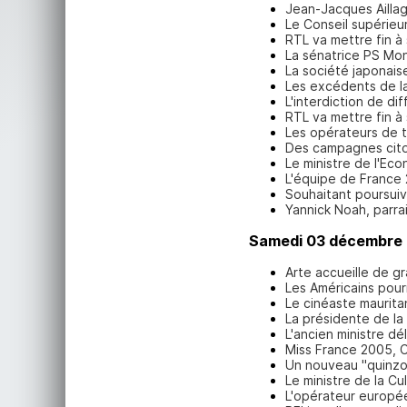
Jean-Jacques Aillag
Le Conseil supérieur
RTL va mettre fin à
La sénatrice PS Mon
La société japonais
Les excédents de la
L'interdiction de di
RTL va mettre fin à
Les opérateurs de 
Des campagnes cito
Le ministre de l'Ec
L'équipe de France 
Souhaitant poursuiv
Yannick Noah, parra
Samedi 03 décembre
Arte accueille de 
Les Américains pour
Le cinéaste maurita
La présidente de la
L'ancien ministre dé
Miss France 2005, C
Un nouveau "quinzom
Le ministre de la C
L'opérateur europée