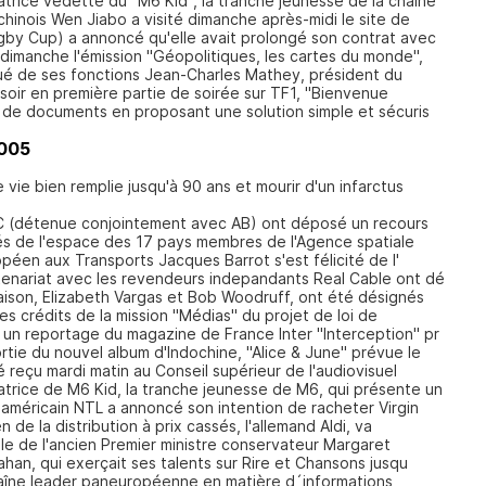
atrice vedette du "M6 Kid", la tranche jeunesse de la chaîne
chinois Wen Jiabo a visité dimanche après-midi le site de
by Cup) a annoncé qu'elle avait prolongé son contrat avec
imanche l'émission "Géopolitiques, les cartes du monde",
é de ses fonctions Jean-Charles Mathey, président du
i soir en première partie de soirée sur TF1, "Bienvenue
oi de documents en proposant une solution simple et sécuris
005
vie bien remplie jusqu'à 90 ans et mourir d'un infarctus
MC (détenue conjointement avec AB) ont déposé un recours
és de l'espace des 17 pays membres de l'Agence spatiale
péen aux Transports Jacques Barrot s'est félicité de l'
enariat avec les revendeurs indepandants Real Cable ont dé
aison, Elizabeth Vargas et Bob Woodruff, ont été désignés
s crédits de la mission "Médias" du projet de loi de
, un reportage du magazine de France Inter "Interception" pr
ortie du nouvel album d'Indochine, "Alice & June" prévue le
 reçu mardi matin au Conseil supérieur de l'audiovisuel
atrice de M6 Kid, la tranche jeunesse de M6, qui présente un
américain NTL a annoncé son intention de racheter Virgin
 de la distribution à prix cassés, l'allemand Aldi, va
ille de l'ancien Premier ministre conservateur Margaret
ahan, qui exerçait ses talents sur Rire et Chansons jusqu
aîne leader paneuropéenne en matière d´informations