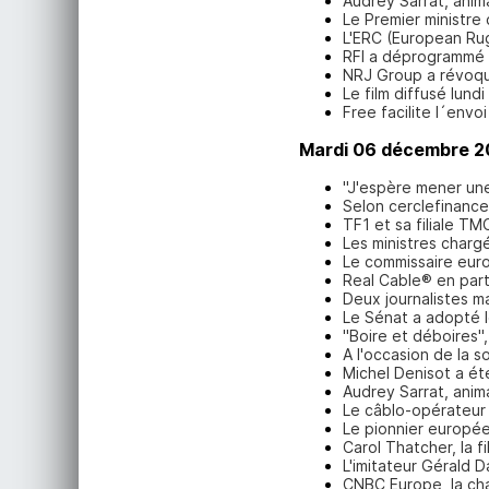
Audrey Sarrat, anim
Le Premier ministre 
L'ERC (European Rug
RFI a déprogrammé d
NRJ Group a révoqu
Le film diffusé lund
Free facilite l´env
Mardi 06 décembre 2
"J'espère mener une 
Selon cerclefinance
TF1 et sa filiale T
Les ministres charg
Le commissaire euro
Real Cable® en part
Deux journalistes m
Le Sénat a adopté le
"Boire et déboires"
A l'occasion de la s
Michel Denisot a été
Audrey Sarrat, anim
Le câblo-opérateur 
Le pionnier européen
Carol Thatcher, la f
L'imitateur Gérald D
CNBC Europe, la ch