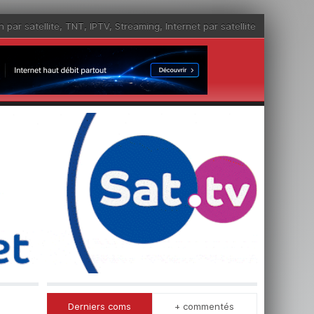
n par satellite
,
TNT
,
IPTV
,
Streaming
,
Internet par satellite
Derniers coms
+ commentés