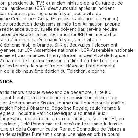
on, président de TV5 et ancien ministre de la Culture et de
 de l'audiovisuel (CSA) s'est autosaisi après un incident
 ses décrochages régionaux à Lyon, seule ville de
ique Cerisier-ben Guiga (Français établis hors de France)
e de production de dessins animés Toei Animation, proprié
 redevance audiovisuelle ne doivent pas servir à réduire
ffusion de Radio France internationale (RFI) en modulation
 ses décrochages régionaux à Lyon, seule ville de
téléphonie mobile Orange, SFR et Bouygues Telecom ont
yennes sur LCP-Assemblée nationale - LCP-Assemblée nationale
onomie et des Finances Thierry Breton, ancien PDG de France T
2 chargée de la retransmission en direct du 19e Téléthon
re l'extension de son offre de télévision, Free permet à
in de la dix-neuvième édition du Téléthon, a donné
 2005
grands ténors chaque week-end de décembre, à 19H00
raient bientôt être en mesure de choisir leurs chaînes de
nien Abderrahmane Sissako tourne une fiction pour la chaîne
 région Poitou-Charente, Ségolène Royale, seule femme à
légué à l'Industrie Patrick Devedjian a souhaité jeudi
indy Fabre, remettra en jeu sa couronne, ce soir sur TF1, en
adaire", Télé Panoramic, est lancé en test samedi dans le
ulture et de la Communication Renaud Donnedieu de Vabres a
n de satellites Eutelsat a connu une mise en orbite boursi