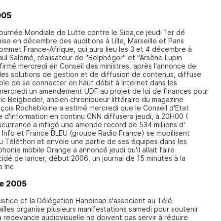
005
Journée Mondiale de Lutte contre le Sida,ce jeudi 1er dé
se en décembre des auditions à Lille, Marseille et Paris
ommet France-Afrique, qui aura lieu les 3 et 4 décembre à
ul Salomé, réalisateur de "Belphégor" et "Arsène Lupin
firmé mercredi en Conseil des ministres, après l'annonce de
es solutions de gestion et de diffusion de contenus, diffuse
ible de se connecter en haut débit à Internet dans les
mercredi un amendement UDF au projet de loi de finances pour
ic Beigbeder, ancien chroniqueur littéraire du magazine
ois Rochebloine a estimé mercredi que le Conseil d'Etat
e d'information en continu CNN diffusera jeudi, à 20H00 (
ncurrence a infligé une amende record de 534 millions d'
e Info et France BLEU (groupe Radio France) se mobilisent
u Téléthon et envoie une partie de ses équipes dans les
honie mobile Orange a annoncé jeudi qu'il allait faire
idé de lancer, début 2006, un journal de 15 minutes à la
 Inc
e 2005
ustice et la Délégation Handicap s'associent au Télé
illes organise plusieurs manifestations samedi pour soutenir
 redevance audiovisuelle ne doivent pas servir à réduire