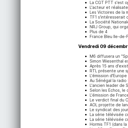
La CGT PTT s'est op
L'acteur et réalisat
Les Victoires de la
TF1 s'intéresserait 
La Société National
NRJ Group, qui orga
Plus de 4
France Bleu Ile-de-
Vendredi 09 décembr
M6 diffusera un "Sp
Simon Wiesenthal es
Après 15 ans d'exis
RTL présente une sp
L'émission d'Europe
Au Sénégal la radio
L'ancien leader de S
Selon les Echos, l
L'émission de France
Le verdict final du C
AOL projette de lan
Le syndicat des jour
La série télévisée 
La série télévisée 
Hormis TF1 (dans la