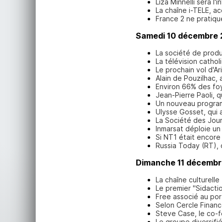
Liza Minnelli sera l
La chaîne i-TELE, a
France 2 ne pratique
Samedi 10 décembre
La société de produc
La télévision cathol
Le prochain vol d'A
Alain de Pouzilhac,
Environ 66% des foye
Jean-Pierre Paoli, q
Un nouveau programm
Ulysse Gosset, qui 
La Société des Jour
Inmarsat déploie un
Si NT1 était encore 
Russia Today (RT), 
Dimanche 11 décembr
La chaîne culturell
Le premier "Sidactio
Free associé au por
Selon Cercle Financ
Steve Case, le co-fo
Le groupe diversifi