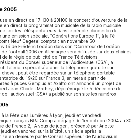
e 2005
use en direct de 17H30 à 23H00 le concert d'ouverture de la
e en direct la programmation musicale de la radio musicale
e soir les téléspectateurs dans le périple clandestin de
 une émission spéciale, "Générations Europe 1", à la Fê
écoms Neuf Cegetel comptait en novembre 50
'invité de Frédéric Lodéon dans son "Carrefour de Lodéon
de football 2006 en Allemagne sera diffusée sur deux chaînes
 de la régie de publicité de France Télévisions,
résident du Conseil supérieur de l'Audiovisuel (CSA), a
euf Telecom spécialisée dans la téléphonie gratuite sur
du cheval, peut être regardée sur un téléphone portable
ntatrice du 19/20 sur France 3, animera à partir de
artes à puces Gemplus et Axalto ont annoncé un projet de
pied Jean-Charles Mathey, déjà révoqué le 5 décembre de
 de l'audiovisuel (CSA) a publié sur son site les numéros
005
à la Fête des Lumières à Lyon, jeudi et vendredi
nique français NRJ Group a dégagé du 1er octobre 2004 au 30
ue de France 2, "A vous de juger", présenté par Arlette
jeudi et vendredi sur la laïcité, un siècle après la
mise en demeure par le Conseil supérieur de l'audiovisuel