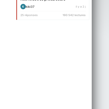
kiki37
il y a 2 j
K
25 réponses
190 542 lectures