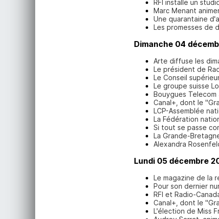
RFI installe un stu
Marc Menant animera
Une quarantaine d'a
Les promesses de do
Dimanche 04 décemb
Arte diffuse les di
Le président de Rad
Le Conseil supérieur
Le groupe suisse Lo
Bouygues Telecom a
Canal+, dont le "Gr
LCP-Assemblée natio
La Fédération natio
Si tout se passe co
La Grande-Bretagne e
Alexandra Rosenfeld
Lundi 05 décembre 2
Le magazine de la r
Pour son dernier nu
RFI et Radio-Canada
Canal+, dont le "Gr
L'élection de Miss F