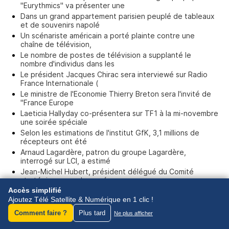
"Eurythmics" va présenter une
Dans un grand appartement parisien peuplé de tableaux
et de souvenirs napolé
Un scénariste américain a porté plainte contre une
chaîne de télévision,
Le nombre de postes de télévision a supplanté le
nombre d'individus dans les
Le président Jacques Chirac sera interviewé sur Radio
France Internationale (
Le ministre de l'Economie Thierry Breton sera l'invité de
"France Europe
Laeticia Hallyday co-présentera sur TF1 à la mi-novembre
une soirée spéciale
Selon les estimations de l'institut GfK, 3,1 millions de
récepteurs ont été
Arnaud Lagardère, patron du groupe Lagardère,
interrogé sur LCI, a estimé
Jean-Michel Hubert, président délégué du Comité
stratégique pour le numé
Accès simplifié
Lundi 25 septembre 2006
Ajoutez Télé Satellite & Numérique en 1 clic !
Comment faire ?
Plus tard
Ne plus afficher
« LES ETOILES CHERIE FM » PRESENTE PAR FLAVIE
FLAMENT PARRAINE PAR LIONEL