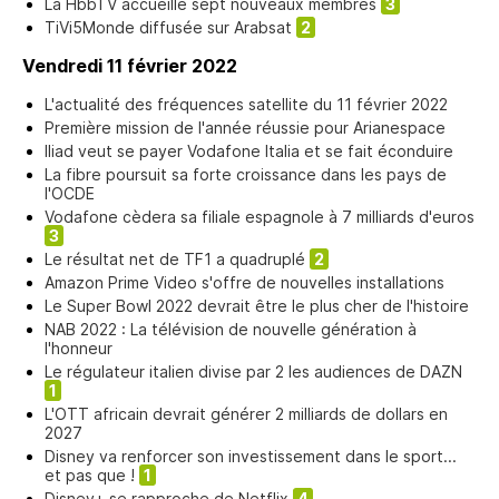
La HbbTV accueille sept nouveaux membres
3
TiVi5Monde diffusée sur Arabsat
2
Vendredi 11 février 2022
L'actualité des fréquences satellite du 11 février 2022
Première mission de l'année réussie pour Arianespace
Iliad veut se payer Vodafone Italia et se fait éconduire
La fibre poursuit sa forte croissance dans les pays de
l'OCDE
Vodafone cèdera sa filiale espagnole à 7 milliards d'euros
3
Le résultat net de TF1 a quadruplé
2
Amazon Prime Video s'offre de nouvelles installations
Le Super Bowl 2022 devrait être le plus cher de l'histoire
NAB 2022 : La télévision de nouvelle génération à
l'honneur
Le régulateur italien divise par 2 les audiences de DAZN
1
L'OTT africain devrait générer 2 milliards de dollars en
2027
Disney va renforcer son investissement dans le sport...
et pas que !
1
Disney+ se rapproche de Netflix
4