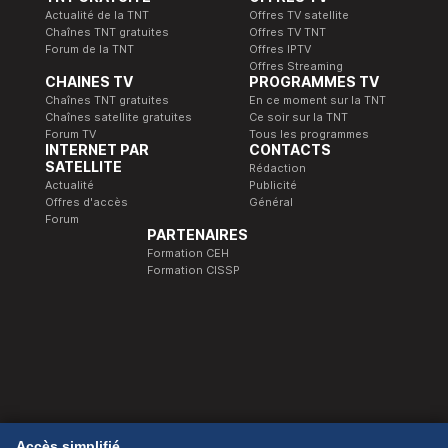
Actualité de la TNT
Offres TV satellite
Chaînes TNT gratuites
Offres TV TNT
Forum de la TNT
Offres IPTV
Offres Streaming
CHAINES TV
PROGRAMMES TV
Chaînes TNT gratuites
En ce moment sur la TNT
Chaînes satellite gratuites
Ce soir sur la TNT
Forum TV
Tous les programmes
INTERNET PAR
CONTACTS
SATELLITE
Rédaction
Actualité
Publicité
Offres d'accès
Général
Forum
PARTENAIRES
Formation CEH
Formation CISSP
© 1989-2026 Télé Satellite et Numérique.
Accès simplifié